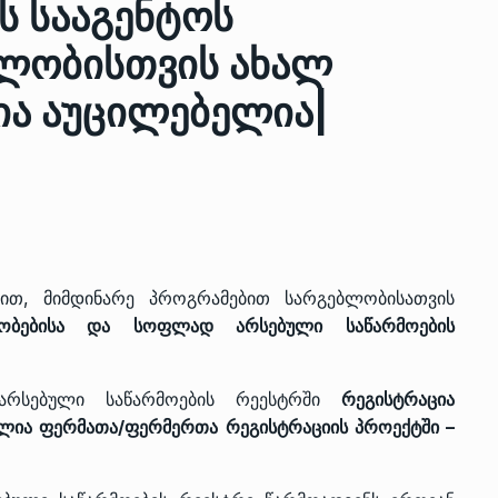
ს სააგენტოს
ლობისთვის ახალ
ზის
მარაგი დღეისათვის გვაქვს
ია აუცილებელია|
13
ორმა შუა
საკმარისზე მეტი, თუმცა…
ᲔᲙᲝᲜᲝᲛᲘᲙᲐ
13/05/2022
პრემიერ-მინისტრი ირაკლი
ალიაშვილის
ღარიბაშვილი ოზურგეთის
14
ა
ტექნოპარკში სტარტაპერებს…
ᲒᲐᲜᲐᲗᲚᲔᲑᲐ
15/05/2022
ით, მიმდინარე პროგრამებით სარგებლობისათვის
ობებისა და სოფლად არსებული საწარმოების
პრემიერ-მინისტრმა ირაკლი
ალიაშვილის
ღარიბაშვილმა ახლად
15
არსებული საწარმოების რეესტრში
რეგისტრაცია
ა
რეაბილიტირებული ოზურგეთი
ელია ფერმათა/ფერმერთა რეგისტრაციის პროექტში –
ᲒᲐᲜᲐᲗᲚᲔᲑᲐ
15/05/2022