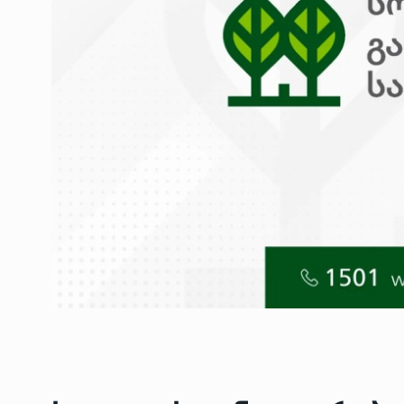
ოთარ შამუგია ბაქოში
6
მინისტერიალზე სიტყ
ᲔᲙᲝᲜᲝᲛᲘᲙᲐ
10/05/2022
გოგიტა თოდრაძე სა
სტატისტიკის ეროვნუ
7
სამსახურის…