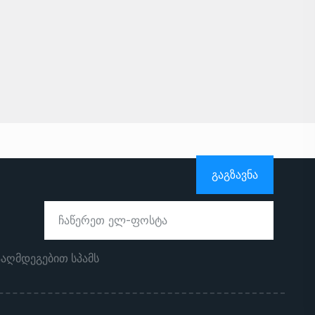
ᲒᲐᲒᲖᲐᲕᲜᲐ
ააღმდეგებით სპამს