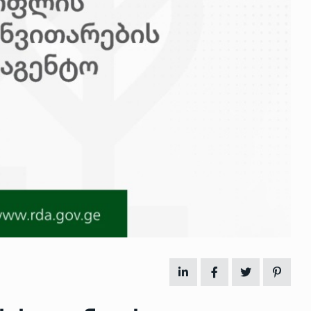
 გამართულ
ზურაბ აზარაშვილი:
ვით…
„სოციალურად დაუცველთა
11
დასაქმების პროგრამაში,…
ᲡᲐᲖᲝᲒᲐᲓᲝᲔᲑᲐ
13/05/2022
ქართველოს
ლი
აბაშის მუნიციპალიტეტი
12
ᲠᲔᲒᲘᲝᲜᲔᲑᲘ
13/05/2022