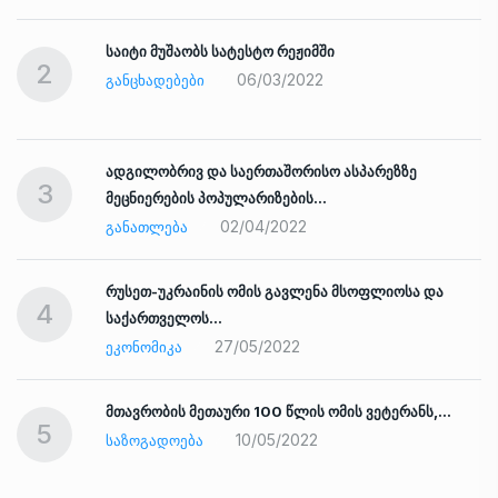
საიტი მუშაობს სატესტო რეჟიმში
2
06/03/2022
ᲒᲐᲜᲪᲮᲐᲓᲔᲑᲔᲑᲘ
ადგილობრივ და საერთაშორისო ასპარეზზე
3
მეცნიერების პოპულარიზების…
02/04/2022
ᲒᲐᲜᲐᲗᲚᲔᲑᲐ
რუსეთ-უკრაინის ომის გავლენა მსოფლიოსა და
4
საქართველოს…
27/05/2022
ᲔᲙᲝᲜᲝᲛᲘᲙᲐ
ად
მთავრობის მეთაური 100 წლის ომის ვეტერანს,…
5
10/05/2022
ᲡᲐᲖᲝᲒᲐᲓᲝᲔᲑᲐ