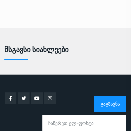
Მსგავსი Სიახლეები
ᲒᲐᲒᲖᲐᲕᲜᲐ