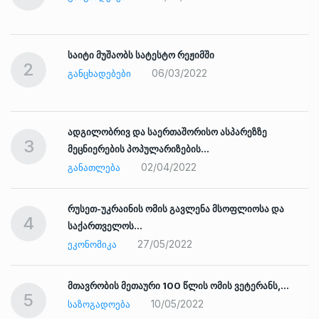
საიტი მუშაობს სატესტო რეჟიმში
2
06/03/2022
ᲒᲐᲜᲪᲮᲐᲓᲔᲑᲔᲑᲘ
ადგილობრივ და საერთაშორისო ასპარეზზე
3
მეცნიერების პოპულარიზების…
02/04/2022
ᲒᲐᲜᲐᲗᲚᲔᲑᲐ
რუსეთ-უკრაინის ომის გავლენა მსოფლიოსა და
4
საქართველოს…
27/05/2022
ᲔᲙᲝᲜᲝᲛᲘᲙᲐ
ად
მთავრობის მეთაური 100 წლის ომის ვეტერანს,…
5
10/05/2022
ᲡᲐᲖᲝᲒᲐᲓᲝᲔᲑᲐ