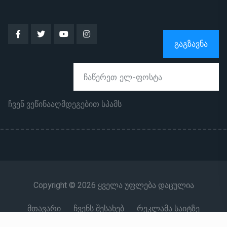
ᲒᲐᲒᲖᲐᲕᲜᲐ
ჩვენ ვეწინააღმდეგებით სპამს
Copyright © 2026 ყველა უფლება დაცულია
მთავარი
ჩვენს შესახებ
რეკლამა საიტზე
კონტაქტი