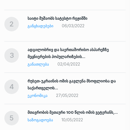
საიტი მუშაობს სატესტო რეჟიმში
2
06/03/2022
ᲒᲐᲜᲪᲮᲐᲓᲔᲑᲔᲑᲘ
ადგილობრივ და საერთაშორისო ასპარეზზე
3
მეცნიერების პოპულარიზების…
02/04/2022
ᲒᲐᲜᲐᲗᲚᲔᲑᲐ
რუსეთ-უკრაინის ომის გავლენა მსოფლიოსა და
4
საქართველოს…
27/05/2022
ᲔᲙᲝᲜᲝᲛᲘᲙᲐ
ად
მთავრობის მეთაური 100 წლის ომის ვეტერანს,…
5
10/05/2022
ᲡᲐᲖᲝᲒᲐᲓᲝᲔᲑᲐ