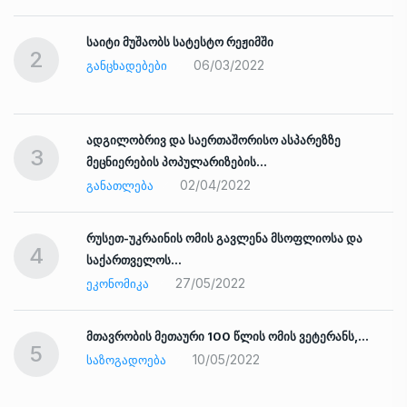
საიტი მუშაობს სატესტო რეჟიმში
2
06/03/2022
ᲒᲐᲜᲪᲮᲐᲓᲔᲑᲔᲑᲘ
ადგილობრივ და საერთაშორისო ასპარეზზე
3
მეცნიერების პოპულარიზების…
02/04/2022
ᲒᲐᲜᲐᲗᲚᲔᲑᲐ
რუსეთ-უკრაინის ომის გავლენა მსოფლიოსა და
4
საქართველოს…
27/05/2022
ᲔᲙᲝᲜᲝᲛᲘᲙᲐ
ად
მთავრობის მეთაური 100 წლის ომის ვეტერანს,…
5
10/05/2022
ᲡᲐᲖᲝᲒᲐᲓᲝᲔᲑᲐ