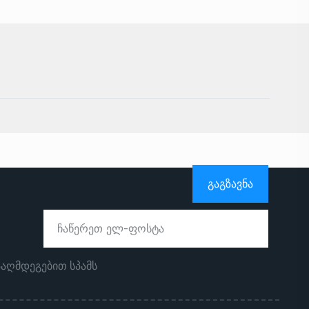
ᲒᲐᲒᲖᲐᲕᲜᲐ
ააღმდეგებით სპამს