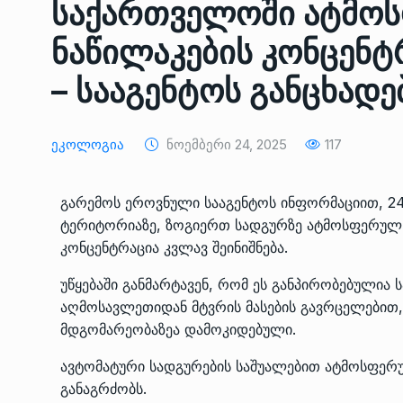
საქართველოში ატმოს
ᲔᲙᲝᲜᲝᲛᲘᲙᲐ
10/05/2022
ნაწილაკების კონცენტრ
საქართველოს რკინიგ
– სააგენტოს განცხადე
გენერალურმა დირექტ
8
დერეფნის…
ᲔᲙᲝᲜᲝᲛᲘᲙᲐ
11/05/2022
Ეკოლოგია
Ნოემბერი 24, 2025
117
თბილისის ზაქარია ფ
გარემოს ეროვნული სააგენტოს ინფორმაციით, 2
სახელობის ოპერისა დ
9
ტერიტორიაზე, ზოგიერთ სადგურზე ატმოსფერულ ჰ
ბალეტის…
კონცენტრაცია კვლავ შეინიშნება.
ᲙᲣᲚᲢᲣᲠᲐ
13/05/2022
უწყებაში განმარტავენ, რომ ეს განპირობებულია
აღმოსავლეთიდან მტვრის მასების გავრცელებით,
თბილისის ზაქარია ფ
სახელობის ოპერისა დ
მდგომარეობაზეა დამოკიდებული.
10
ბალეტის…
ავტომატური სადგურების საშუალებით ატმოსფერუ
ᲙᲣᲚᲢᲣᲠᲐ
13/05/2022
განაგრძობს.