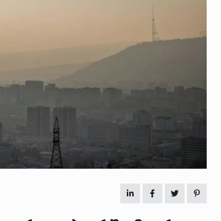
 გამართულ
ზურაბ აზარაშვილი:
ვით…
„სოციალურად დაუცველთა
11
დასაქმების პროგრამაში,…
ᲡᲐᲖᲝᲒᲐᲓᲝᲔᲑᲐ
13/05/2022
ქართველოს
ლი
აბაშის მუნიციპალიტეტი
12
ᲠᲔᲒᲘᲝᲜᲔᲑᲘ
13/05/2022