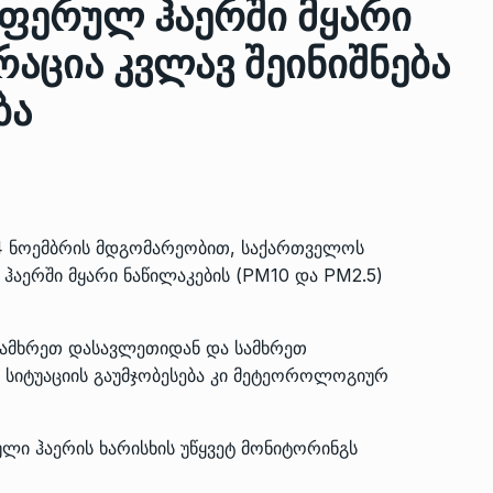
ფერულ ჰაერში მყარი
აცია კვლავ შეინიშნება
ზის
მარაგი დღეისათვის გვაქვს
ბა
13
ორმა შუა
საკმარისზე მეტი, თუმცა…
ᲔᲙᲝᲜᲝᲛᲘᲙᲐ
13/05/2022
პრემიერ-მინისტრი ირაკლი
ალიაშვილის
ღარიბაშვილი ოზურგეთის
14
4 ნოემბრის მდგომარეობით, საქართველოს
ა
ტექნოპარკში სტარტაპერებს…
აერში მყარი ნაწილაკების (PM10 და PM2.5)
ᲒᲐᲜᲐᲗᲚᲔᲑᲐ
15/05/2022
 სამხრეთ დასავლეთიდან და სამხრეთ
პრემიერ-მინისტრმა ირაკლი
 სიტუაციის გაუმჯობესება კი მეტეოროლოგიურ
ალიაშვილის
ღარიბაშვილმა ახლად
15
ა
რეაბილიტირებული ოზურგეთი
ᲒᲐᲜᲐᲗᲚᲔᲑᲐ
15/05/2022
ლი ჰაერის ხარისხის უწყვეტ მონიტორინგს