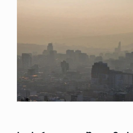
ოთარ შამუგია ბაქოში
6
მინისტერიალზე სიტყ
ᲔᲙᲝᲜᲝᲛᲘᲙᲐ
10/05/2022
გოგიტა თოდრაძე სა
სტატისტიკის ეროვნუ
7
სამსახურის…