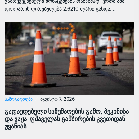
გამოქვეყნებული მონაცემების თანახმად, ერთი აშშ
დოლარის ღირებულება 2.6210 ლარი გახდა.…
ᲡᲐᲖᲝᲒᲐᲓᲝᲔᲑᲐ
აგვისტო 7, 2026
გადაუდებელი სამუშაოების გამო, პეკინისა
და ვაჟა-ფშაველას გამზირების კვეთიდან
ჟვანიას…