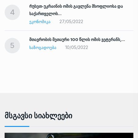
რუსეთ-უკრაინის ომის გავლენა მსოფლიოსა და
4
საქართველოს…
27/05/2022
ᲔᲙᲝᲜᲝᲛᲘᲙᲐ
ად
მთავრობის მეთაური 100 წლის ომის ვეტერანს,…
5
10/05/2022
ᲡᲐᲖᲝᲒᲐᲓᲝᲔᲑᲐ
Მსგავსი Სიახლეები