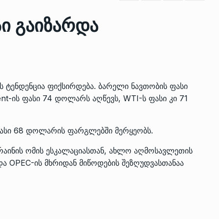
სი გაიზარდა
ზის
მარაგი დღეისათვის გვაქვს
13
ორმა შუა
საკმარისზე მეტი, თუმცა…
ᲔᲙᲝᲜᲝᲛᲘᲙᲐ
13/05/2022
 ტენდენცია ფიქსირდება. ბარელი ნავთობის ფასი
პრემიერ-მინისტრი ირაკლი
t-ის ფასი 74 დოლარს აღწევს, WTI-ს ფასი კი 71
ალიაშვილის
ღარიბაშვილი ოზურგეთის
14
ა
ტექნოპარკში სტარტაპერებს…
ᲒᲐᲜᲐᲗᲚᲔᲑᲐ
15/05/2022
 ფასი 68 დოლარის ფარგლებში მერყეობს.
რაინის ომის ესკალაციასთან, ახლო აღმოსავლეთის
პრემიერ-მინისტრმა ირაკლი
ა OPEC-ის მხრიდან მიწოდების შეზღუდვასთანაა
ალიაშვილის
ღარიბაშვილმა ახლად
15
ა
რეაბილიტირებული ოზურგეთი
ᲒᲐᲜᲐᲗᲚᲔᲑᲐ
15/05/2022