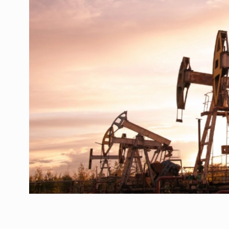
ოთარ შამუგია ბაქოში
6
მინისტერიალზე სიტყ
ᲔᲙᲝᲜᲝᲛᲘᲙᲐ
10/05/2022
გოგიტა თოდრაძე სა
სტატისტიკის ეროვნუ
7
სამსახურის…