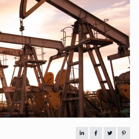
 გამართულ
ზურაბ აზარაშვილი:
ვით…
„სოციალურად დაუცველთა
11
დასაქმების პროგრამაში,…
ᲡᲐᲖᲝᲒᲐᲓᲝᲔᲑᲐ
13/05/2022
ქართველოს
ლი
აბაშის მუნიციპალიტეტი
12
ᲠᲔᲒᲘᲝᲜᲔᲑᲘ
13/05/2022