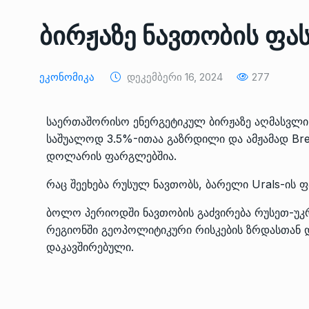
ᲔᲙᲝᲜᲝᲛᲘᲙᲐ
10/05/2022
ბირჟაზე ნავთობის ფა
საქართველოს რკინიგ
გენერალურმა დირექტ
8
Ეკონომიკა
Დეკემბერი 16, 2024
277
დერეფნის…
ᲔᲙᲝᲜᲝᲛᲘᲙᲐ
11/05/2022
საერთაშორისო ენერგეტიკულ ბირჟაზე აღმასვლის
საშუალოდ 3.5%-ითაა გაზრდილი და ამჟამად Bren
თბილისის ზაქარია ფ
დოლარის ფარგლებშია.
სახელობის ოპერისა დ
9
ბალეტის…
რაც შეეხება რუსულ ნავთობს, ბარელი Urals-ის
ᲙᲣᲚᲢᲣᲠᲐ
13/05/2022
ბოლო პერიოდში ნავთობის გაძვირება რუსეთ-უკ
რეგიონში გეოპოლიტიკური რისკების ზრდასთან დ
თბილისის ზაქარია ფ
დაკავშირებული.
სახელობის ოპერისა დ
10
ბალეტის…
ᲙᲣᲚᲢᲣᲠᲐ
13/05/2022