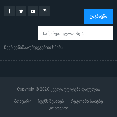
ᲒᲐᲒᲖᲐᲕᲜᲐ
ჩვენ ვეწინააღმდეგებით სპამს
Copyright © 2026 ყველა უფლება დაცულია
მთავარი
ჩვენს შესახებ
რეკლამა საიტზე
კონტაქტი