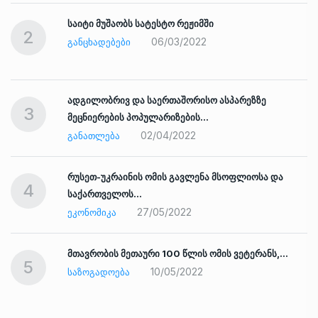
საიტი მუშაობს სატესტო რეჟიმში
2
06/03/2022
ᲒᲐᲜᲪᲮᲐᲓᲔᲑᲔᲑᲘ
ადგილობრივ და საერთაშორისო ასპარეზზე
3
მეცნიერების პოპულარიზების…
02/04/2022
ᲒᲐᲜᲐᲗᲚᲔᲑᲐ
რუსეთ-უკრაინის ომის გავლენა მსოფლიოსა და
4
საქართველოს…
27/05/2022
ᲔᲙᲝᲜᲝᲛᲘᲙᲐ
ად
მთავრობის მეთაური 100 წლის ომის ვეტერანს,…
5
10/05/2022
ᲡᲐᲖᲝᲒᲐᲓᲝᲔᲑᲐ