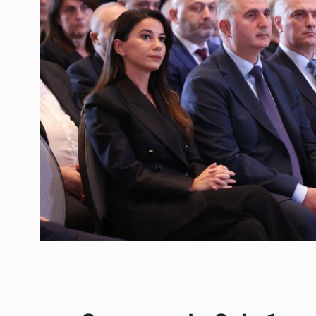
ოთარ შამუგია ბაქოში
6
მინისტერიალზე სიტყ
ᲔᲙᲝᲜᲝᲛᲘᲙᲐ
10/05/2022
გოგიტა თოდრაძე სა
სტატისტიკის ეროვნუ
7
სამსახურის…