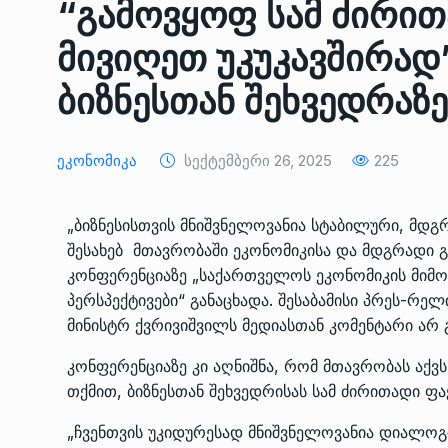
“გამოვყოფ სამ ძირით
ᲔᲙᲝᲜᲝᲛᲘᲙᲐ
10/05/2022
მივიღეთ უკუკავშირად
საქართველოს რკინიგ
ბიზნესთან შეხვედრაზე
გენერალურმა დირექტ
8
დერეფნის…
ᲔᲙᲝᲜᲝᲛᲘᲙᲐ
11/05/2022
Ეკონომიკა
Სექტემბერი 26, 2025
225
თბილისის ზაქარია ფ
„ბიზნესისთვის მნიშვნელოვანია სტაბილური, მდ
სახელობის ოპერისა დ
9
შესახებ მთავრობაში ეკონომიკისა და მდგრადი გ
ბალეტის…
კონფერენციაზე „საქართველოს ეკონომიკის მიმ
ᲙᲣᲚᲢᲣᲠᲐ
13/05/2022
პერსპექტივები“ განაცხადა. შესაბამისი პრეს-რე
მინისტრ ქვრივიშვილს მედიასთან კომენტარი არ გ
თბილისის ზაქარია ფ
სახელობის ოპერისა დ
კონფერენციაზე კი აღნიშნა, რომ მთავრობას აქვ
10
ბალეტის…
თქმით, ბიზნესთან შეხვედრისას სამ ძირითადი ფა
ᲙᲣᲚᲢᲣᲠᲐ
13/05/2022
„ჩვენთვის უკიდურესად მნიშვნელოვანია დიალოგი