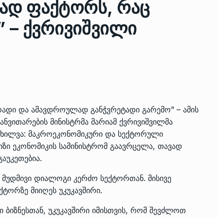
ად ფაქტორს, რაც
” – ქვრივიშვილი
ზის
მარაგი დღეისათვის გვაქვს
13
ორმა შუა
საკმარისზე მეტი, თუმცა…
ᲔᲙᲝᲜᲝᲛᲘᲙᲐ
13/05/2022
პრემიერ-მინისტრი ირაკლი
ალიაშვილის
ღარიბაშვილი ოზურგეთის
14
გრადი და ამავდროულად განჭვრეტადი გარემო” – ამის
ა
ტექნოპარკში სტარტაპერებს…
ანვითარების მინისტრმა მარიამ ქვრივიშვილმა
ᲒᲐᲜᲐᲗᲚᲔᲑᲐ
15/05/2022
ოხილვა: მაკროეკონომიკური და სექტორული
ლიზი ეკონომიკის სამინისტრომ გაავრცელა, თავად
პრემიერ-მინისტრმა ირაკლი
აუკეთებია.
ალიაშვილის
ღარიბაშვილმა ახლად
15
ა
რეაბილიტირებული ოზურგეთი
ს მუდმივი დიალოგი კერძო სექტორთან. მისივე
ქტორზე მიიღეს უკუკავშირი.
ᲒᲐᲜᲐᲗᲚᲔᲑᲐ
15/05/2022
 ბიზნესთან, უკუკავშირი იმისთვის, რომ შევძლოთ