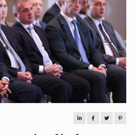
 გამართულ
ზურაბ აზარაშვილი:
ვით…
„სოციალურად დაუცველთა
11
დასაქმების პროგრამაში,…
ᲡᲐᲖᲝᲒᲐᲓᲝᲔᲑᲐ
13/05/2022
ქართველოს
ლი
აბაშის მუნიციპალიტეტი
12
ᲠᲔᲒᲘᲝᲜᲔᲑᲘ
13/05/2022