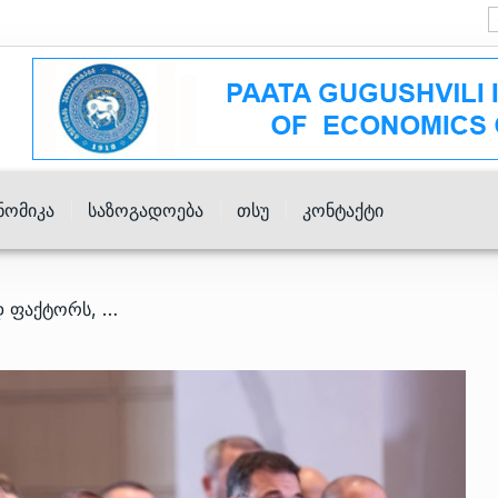
ნომიკა
Საზოგადოება
Თსუ
Კონტაქტი
/ “გამოვყოფ სამ ძირითად ფაქტორს, რაც მივიღეთ უკუკავშირად” – ქვრივიშვილი ბიზნესთან შეხვედრაზე