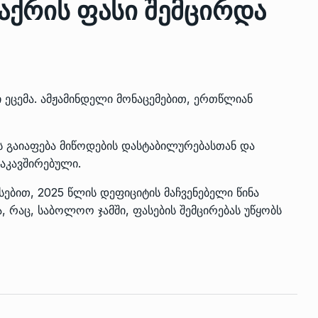
აქრის ფასი შემცირდა
ზის
მარაგი დღეისათვის გვაქვს
13
ორმა შუა
საკმარისზე მეტი, თუმცა…
ᲔᲙᲝᲜᲝᲛᲘᲙᲐ
13/05/2022
 ეცემა. ამჟამინდელი მონაცემებით, ერთწლიან
პრემიერ-მინისტრი ირაკლი
 გაიაფება მიწოდების დასტაბილურებასთან და
ალიაშვილის
ღარიბაშვილი ოზურგეთის
14
აკავშირებული.
ა
ტექნოპარკში სტარტაპერებს…
ᲒᲐᲜᲐᲗᲚᲔᲑᲐ
15/05/2022
სებით, 2025 წლის დეფიციტის მაჩვენებელი წინა
 რაც, საბოლოო ჯამში, ფასების შემცირებას უწყობს
პრემიერ-მინისტრმა ირაკლი
ალიაშვილის
ღარიბაშვილმა ახლად
15
ა
რეაბილიტირებული ოზურგეთი
ᲒᲐᲜᲐᲗᲚᲔᲑᲐ
15/05/2022