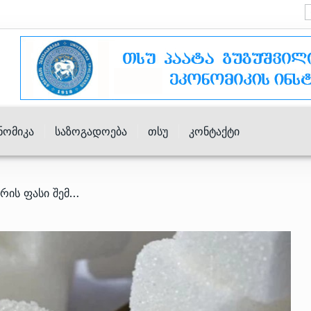
ნომიკა
Საზოგადოება
Თსუ
Კონტაქტი
/ გლობალურ ბირჟაზე შაქრის ფასი შემცირდა