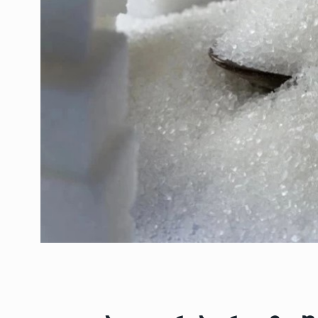
ოთარ შამუგია ბაქოში
6
მინისტერიალზე სიტყ
ᲔᲙᲝᲜᲝᲛᲘᲙᲐ
10/05/2022
გოგიტა თოდრაძე სა
სტატისტიკის ეროვნუ
7
სამსახურის…