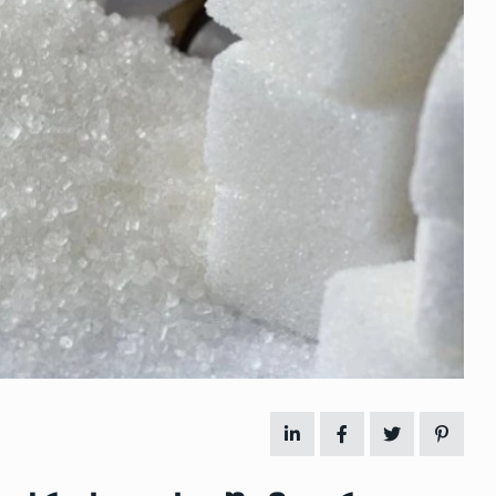
 გამართულ
ზურაბ აზარაშვილი:
ვით…
„სოციალურად დაუცველთა
11
დასაქმების პროგრამაში,…
ᲡᲐᲖᲝᲒᲐᲓᲝᲔᲑᲐ
13/05/2022
ქართველოს
ლი
აბაშის მუნიციპალიტეტი
12
ᲠᲔᲒᲘᲝᲜᲔᲑᲘ
13/05/2022