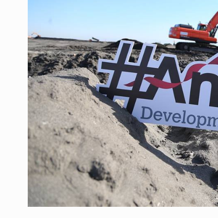
ოთარ შამუგია ბაქოში
6
მინისტერიალზე სიტყ
ᲔᲙᲝᲜᲝᲛᲘᲙᲐ
10/05/2022
გოგიტა თოდრაძე სა
სტატისტიკის ეროვნუ
7
სამსახურის…