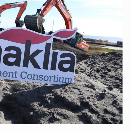
 გამართულ
ზურაბ აზარაშვილი:
ვით…
„სოციალურად დაუცველთა
11
დასაქმების პროგრამაში,…
ᲡᲐᲖᲝᲒᲐᲓᲝᲔᲑᲐ
13/05/2022
ქართველოს
ლი
აბაშის მუნიციპალიტეტი
12
ᲠᲔᲒᲘᲝᲜᲔᲑᲘ
13/05/2022