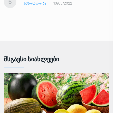
5
10/05/2022
ᲡᲐᲖᲝᲒᲐᲓᲝᲔᲑᲐ
Მსგავსი Სიახლეები