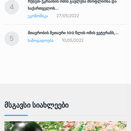
რუსეთ-უკრაინის ომის გავლენა მსოფლიოსა და
4
საქართველოს…
27/05/2022
ᲔᲙᲝᲜᲝᲛᲘᲙᲐ
ად
მთავრობის მეთაური 100 წლის ომის ვეტერანს,…
5
10/05/2022
ᲡᲐᲖᲝᲒᲐᲓᲝᲔᲑᲐ
Მსგავსი Სიახლეები