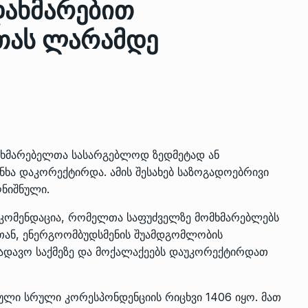
დახმარებით
ათას ლარამდე
ზის
მარაგი დღეისათვის გვაქვს
13
ორმა შუა
საკმარისზე მეტი, თუმცა…
ᲔᲙᲝᲜᲝᲛᲘᲙᲐ
13/05/2022
პრემიერ-მინისტრი ირაკლი
ალიაშვილის
ღარიბაშვილი ოზურგეთის
14
ომხმარებელთა სასარგებლოდ ზედმეტად ან
ა
ტექნოპარკში სტარტაპერებს…
ხა დაკორექტირდა. ამის შესახებ საზოგადოებრივი
ᲒᲐᲜᲐᲗᲚᲔᲑᲐ
15/05/2022
ღნიშნული.
რეკომენდაცია, რომელთა საფუძველზე მომხმარებლებს
პრემიერ-მინისტრმა ირაკლი
თან, ენერგოომბუდსმენის შუამდგომლობის
ალიაშვილის
ღარიბაშვილმა ახლად
15
ა
რეაბილიტირებული ოზურგეთი
 სადავო საქმეზე და მოქალაქეებს დაუკორექტირდათ
ᲒᲐᲜᲐᲗᲚᲔᲑᲐ
15/05/2022
ული სრული კორესპონდენციის რიცხვი 1406 იყო. მათ