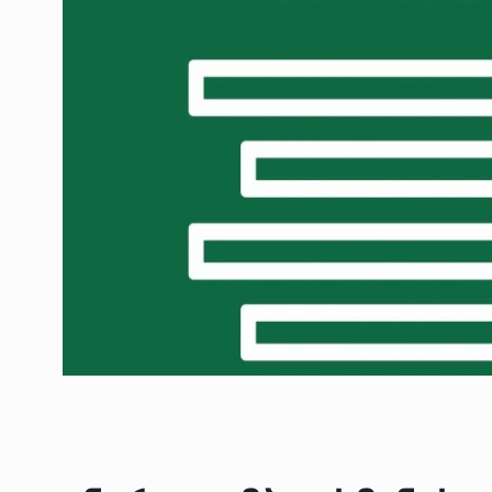
ოთარ შამუგია ბაქოში
6
მინისტერიალზე სიტყ
ᲔᲙᲝᲜᲝᲛᲘᲙᲐ
10/05/2022
გოგიტა თოდრაძე სა
სტატისტიკის ეროვნუ
7
სამსახურის…