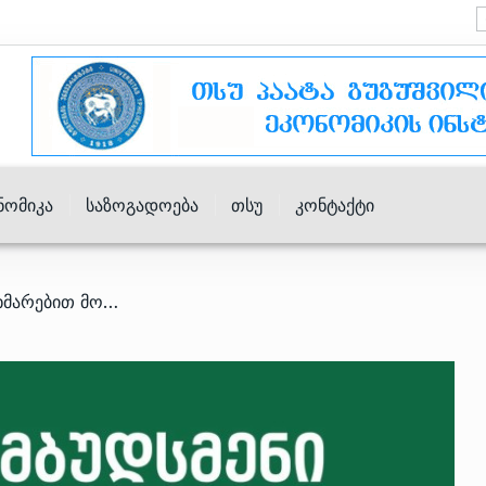
ნომიკა
Საზოგადოება
Თსუ
Კონტაქტი
/ ენერგოომბუდსმენის დახმარებით მომხმარებლებს 175 ათას ლარამდე ჩამოეწერათ