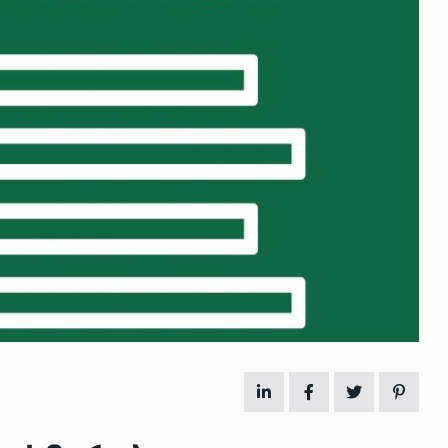
 გამართულ
ზურაბ აზარაშვილი:
ვით…
„სოციალურად დაუცველთა
11
დასაქმების პროგრამაში,…
ᲡᲐᲖᲝᲒᲐᲓᲝᲔᲑᲐ
13/05/2022
ქართველოს
ლი
აბაშის მუნიციპალიტეტი
12
ᲠᲔᲒᲘᲝᲜᲔᲑᲘ
13/05/2022