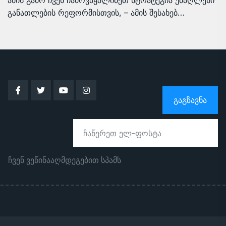
ამის გამო ჩვენ ჩამოვაყალიბეთ სტრატეგია უმაღლესი
განათლების რეფორმისთვის, – ამის შესახებ…
ᲒᲐᲒᲖᲐᲕᲜᲐ
ჩვენ ვეწინააღმდეგებით სპამს