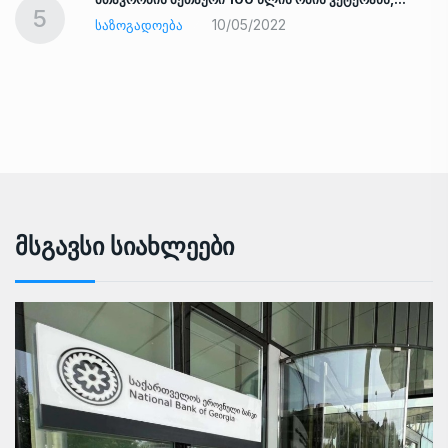
5
10/05/2022
ᲡᲐᲖᲝᲒᲐᲓᲝᲔᲑᲐ
Მსგავსი Სიახლეები