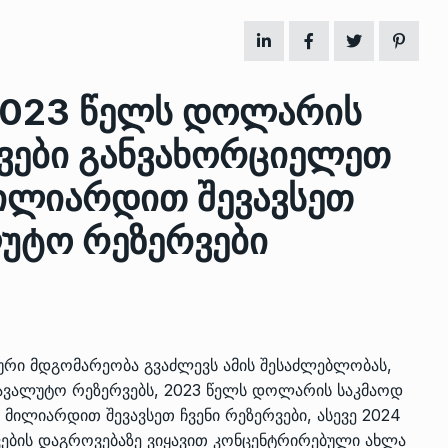
ზის
მარაგი დღეისათვის გვაქვს
13
2023 წელს დოლარის
ორმა შუა
საკმარისზე მეტი, თუმცა…
ᲔᲙᲝᲜᲝᲛᲘᲙᲐ
13/05/2022
ვები განვახორციელეთ
მილიარდით შევავსეთ
პრემიერ-მინისტრი ირაკლი
ალიაშვილის
ღარიბაშვილი ოზურგეთის
14
უტო რეზერვები
ა
ტექნოპარკში სტარტაპერებს…
ᲒᲐᲜᲐᲗᲚᲔᲑᲐ
15/05/2022
პრემიერ-მინისტრმა ირაკლი
ალიაშვილის
ღარიბაშვილმა ახლად
15
ა
რეაბილიტირებული ოზურგეთი
ური მდგომარეობა გვაძლევს ამის შესაძლებლობას,
ავალუტო რეზერვებს, 2023 წელს დოლარის საკმაოდ
ᲒᲐᲜᲐᲗᲚᲔᲑᲐ
15/05/2022
 მილიარდით შევავსეთ ჩვენი რეზერვები, ასევე 2024
ვების დაგროვებაზე ვიყავით კონცენტრირებული ახლა