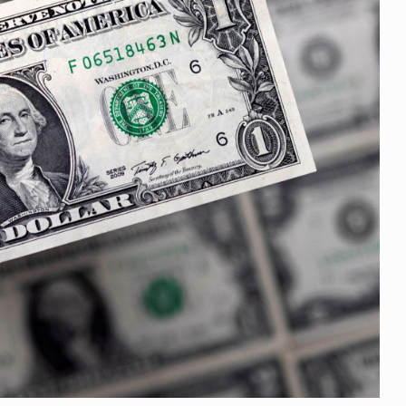
 გამართულ
ზურაბ აზარაშვილი:
ვით…
„სოციალურად დაუცველთა
11
დასაქმების პროგრამაში,…
ᲡᲐᲖᲝᲒᲐᲓᲝᲔᲑᲐ
13/05/2022
ქართველოს
ლი
აბაშის მუნიციპალიტეტი
12
ᲠᲔᲒᲘᲝᲜᲔᲑᲘ
13/05/2022