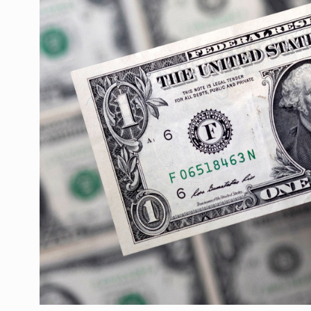
ოთარ შამუგია ბაქოში
6
მინისტერიალზე სიტყ
ᲔᲙᲝᲜᲝᲛᲘᲙᲐ
10/05/2022
გოგიტა თოდრაძე სა
სტატისტიკის ეროვნუ
7
სამსახურის…