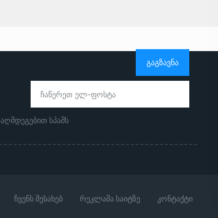
ᲒᲐᲒᲖᲐᲕᲜᲐ
ააღმდეგებით სპამს
ჩვენს შესახებ
რეკლამა საიტზე
კონტაქტი