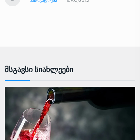
10/05/2022
ᲡᲐᲖᲝᲒᲐᲓᲝᲔᲑᲐ
Მსგავსი Სიახლეები