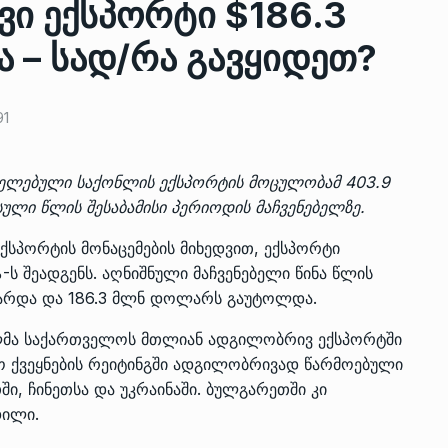
ი ექსპორტი $186.3
 – სად/რა გავყიდეთ?
ზის
მარაგი დღეისათვის გვაქვს
13
ორმა შუა
საკმარისზე მეტი, თუმცა…
91
ᲔᲙᲝᲜᲝᲛᲘᲙᲐ
13/05/2022
ელებული საქონლის ექსპორტის მოცულობამ 403.9
პრემიერ-მინისტრი ირაკლი
ული წლის შესაბამისი პერიოდის მაჩვენებელზე.
ალიაშვილის
ღარიბაშვილი ოზურგეთის
14
ა
ტექნოპარკში სტარტაპერებს…
ქსპორტის მონაცემების მიხედვით, ექსპორტი
ᲒᲐᲜᲐᲗᲚᲔᲑᲐ
15/05/2022
-ს შეადგენს. აღნიშნული მაჩვენებელი წინა წლის
ზარდა და 186.3 მლნ დოლარს გაუტოლდა.
პრემიერ-მინისტრმა ირაკლი
წილმა საქართველოს მთლიან ადგილობრივ ექსპორტში
ალიაშვილის
ღარიბაშვილმა ახლად
15
ტო ქვეყნების რეიტინგში ადგილობრივად წარმოებული
ა
რეაბილიტირებული ოზურგეთი
ი, ჩინეთსა და უკრაინაში. ბულგარეთში კი
ᲒᲐᲜᲐᲗᲚᲔᲑᲐ
15/05/2022
დილი.