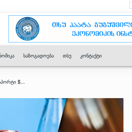
ნომიკა
Საზოგადოება
Თსუ
Კონტაქტი
/ იანვარში ადგილობრივი ექსპორტი $186.3 მილიონამდე გაიზარდა – სად/რა გავყიდეთ?