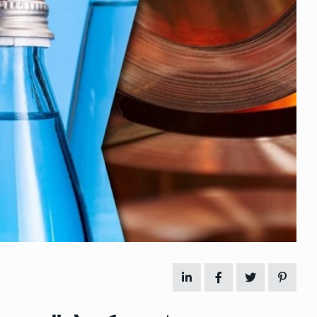
 გამართულ
ზურაბ აზარაშვილი:
ვით…
„სოციალურად დაუცველთა
11
დასაქმების პროგრამაში,…
ᲡᲐᲖᲝᲒᲐᲓᲝᲔᲑᲐ
13/05/2022
ქართველოს
ლი
აბაშის მუნიციპალიტეტი
12
ᲠᲔᲒᲘᲝᲜᲔᲑᲘ
13/05/2022