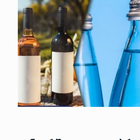
ოთარ შამუგია ბაქოში
6
მინისტერიალზე სიტყ
ᲔᲙᲝᲜᲝᲛᲘᲙᲐ
10/05/2022
გოგიტა თოდრაძე სა
სტატისტიკის ეროვნუ
7
სამსახურის…