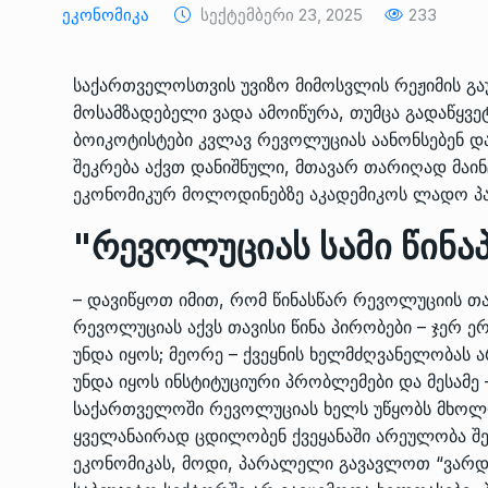
Ეკონომიკა
Სექტემბერი 23, 2025
233
ᲔᲙᲝᲜᲝᲛᲘᲙᲐ
10/05/2022
საქართველოსთვის უვიზო მიმოსვლის რეჟიმის გაუქ
საქართველოს რკინიგ
გენერალურმა დირექტ
მოსამზადებელი ვადა ამოიწურა, თუმცა გადაწყვე
8
დერეფნის…
ბოიკოტისტები კვლავ რევოლუციას აანონსებენ და
შეკრება აქვთ დანიშნული, მთავარ თარიღად მაი
ᲔᲙᲝᲜᲝᲛᲘᲙᲐ
11/05/2022
ეკონომიკურ მოლოდინებზე აკადემიკოს ლადო პაპ
თბილისის ზაქარია ფ
"რევოლუციას სამი წინა
სახელობის ოპერისა დ
9
ბალეტის…
– დავიწყოთ იმით, რომ წინასწარ რევოლუციის თ
ᲙᲣᲚᲢᲣᲠᲐ
13/05/2022
რევოლუციას აქვს თავისი წინა პირობები – ჯერ 
უნდა იყოს; მეორე – ქვეყნის ხელმძღვანელობას
თბილისის ზაქარია ფ
უნდა იყოს ინსტიტუცი­ური პრობლემები და მესამე
სახელობის ოპერისა დ
10
საქართველოში რევოლუციას ხელს უწყობს მხოლო
ბალეტის…
ყველანაირად ცდილობენ ქვეყანაში არეულობა შე
ᲙᲣᲚᲢᲣᲠᲐ
13/05/2022
ეკონომიკას, მოდი, პარალელი გავავლოთ “ვარდ