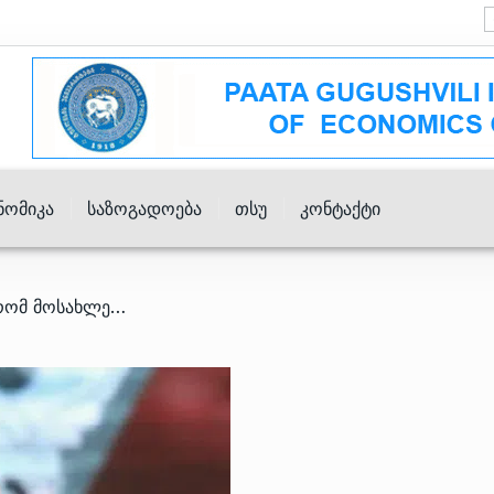
ნომიკა
Საზოგადოება
Თსუ
Კონტაქტი
/ „ინტუიცია მკარნახობს, რომ მოსახლეობას უვიზო რეჟიმი არ შეუჩერდება!“