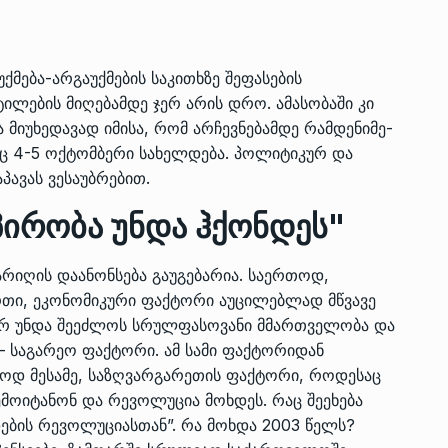
მება-არგაუქმების საკითხზე შეფასების
ზის
მარაგი დღეისათვის გვაქვს
13
ორმა შუა
საკმარისზე მეტი, თუმცა…
ტილების მიღებამდე ჯერ არის დრო. ამასობაში კი
 მიუხედავად იმისა, რომ არჩევნებამდე რამდენიმე­
ᲔᲙᲝᲜᲝᲛᲘᲙᲐ
13/05/2022
ნც 4-5 ოქტომბერი სახელდება. პოლიტიკურ და
ავას ვესაუბრებით.
პრემიერ-მინისტრი ირაკლი
ალიაშვილის
ღარიბაშვილი ოზურგეთის
14
პირობა უნდა ჰქონდეს"
ა
ტექნოპარკში სტარტაპერებს…
ᲒᲐᲜᲐᲗᲚᲔᲑᲐ
15/05/2022
არიღის დაანონსება გაუგებარია. საერთოდ,
ერთი, ეკონომიკური ფაქტორი აუცილებლად მწვავე
პრემიერ-მინისტრმა ირაკლი
 არ უნდა შეეძლოს სრულფასოვანი­ მმართველობა და
ალიაშვილის
ღარიბაშვილმა ახლად
15
 – საგარეო ფაქტორი. ამ სამი ფაქტორიდან
ა
რეაბილიტირებული ოზურგეთი
დ მესამე, საზღვარგარეთის ფაქტორი, როდესაც
ᲒᲐᲜᲐᲗᲚᲔᲑᲐ
15/05/2022
მოიტანონ და რევოლუცია მოხდეს. რაც შეეხება
ების რევოლუციასთან”. რა მოხდა 2003 წელს?