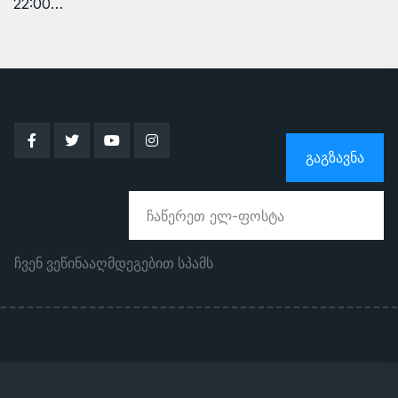
22:00…
ᲒᲐᲒᲖᲐᲕᲜᲐ
ჩვენ ვეწინააღმდეგებით სპამს