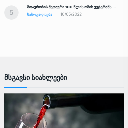
ად
მთავრობის მეთაური 100 წლის ომის ვეტერანს,…
5
10/05/2022
ᲡᲐᲖᲝᲒᲐᲓᲝᲔᲑᲐ
Მსგავსი Სიახლეები