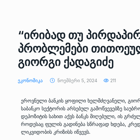
ᲔᲙᲝᲜᲝᲛᲘᲙᲐ
10/05/2022
საქართველოს რკინიგ
“ირიბად თუ პირდაპირ
გენერალურმა დირექტ
8
დერეფნის…
პრობლემები თითოეულ 
ᲔᲙᲝᲜᲝᲛᲘᲙᲐ
11/05/2022
გიორგი ქადაგიძე
თბილისის ზაქარია ფ
სახელობის ოპერისა დ
9
ბალეტის…
Ეკონომიკა
Ნოემბერი 5, 2024
211
ᲙᲣᲚᲢᲣᲠᲐ
13/05/2022
ეროვნული ბანკის ყოფილი ხელმძღვანელი, გიორ
თბილისის ზაქარია ფ
საბანკო სექტორის არსებულ გამოწვევებზე საუბ
სახელობის ოპერისა დ
10
დეპოზიტის სახით აქვს ბანკს მიღებული, ის გრძ
ბალეტის…
როდესაც ფულის გადინება სწრაფად ხდება, კრედ
ᲙᲣᲚᲢᲣᲠᲐ
13/05/2022
ლიკვიდობის კრიზისს იწვევს.