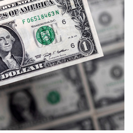
 გამართულ
ზურაბ აზარაშვილი:
ვით…
„სოციალურად დაუცველთა
11
დასაქმების პროგრამაში,…
ᲡᲐᲖᲝᲒᲐᲓᲝᲔᲑᲐ
13/05/2022
ქართველოს
ლი
აბაშის მუნიციპალიტეტი
12
ᲠᲔᲒᲘᲝᲜᲔᲑᲘ
13/05/2022