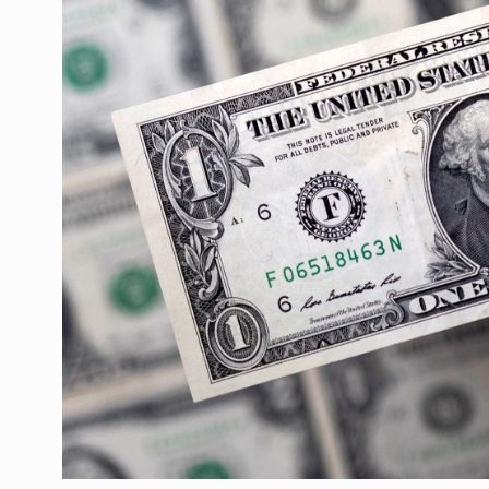
ოთარ შამუგია ბაქოში
6
მინისტერიალზე სიტყ
ᲔᲙᲝᲜᲝᲛᲘᲙᲐ
10/05/2022
გოგიტა თოდრაძე სა
სტატისტიკის ეროვნუ
7
სამსახურის…