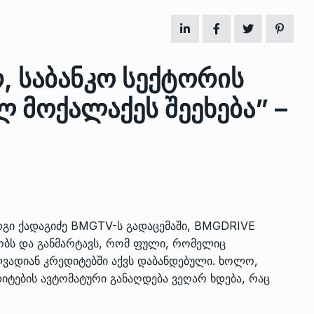
ზის
მარაგი დღეისათვის გვაქვს
13
, საბანკო სექტორის
ორმა შუა
საკმარისზე მეტი, თუმცა…
ᲔᲙᲝᲜᲝᲛᲘᲙᲐ
13/05/2022
მოქალაქეს შეეხება” –
პრემიერ-მინისტრი ირაკლი
ალიაშვილის
ღარიბაშვილი ოზურგეთის
14
ა
ტექნოპარკში სტარტაპერებს…
ᲒᲐᲜᲐᲗᲚᲔᲑᲐ
15/05/2022
პრემიერ-მინისტრმა ირაკლი
გი ქადაგიძე BMGTV-ს გადაცემაში, BMGDRIVE
ალიაშვილის
ღარიბაშვილმა ახლად
15
რობს და განმარტავს, რომ ფული, რომელიც
ა
რეაბილიტირებული ოზურგეთი
ელვადიან კრედიტებში აქვს დაბანდებული. ხოლო,
ᲒᲐᲜᲐᲗᲚᲔᲑᲐ
15/05/2022
იტების ავტომატური განაღდება ვეღარ ხდება, რაც