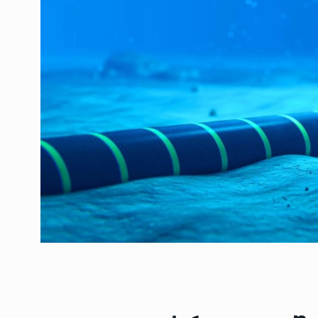
ოთარ შამუგია ბაქოში
6
მინისტერიალზე სიტყ
ᲔᲙᲝᲜᲝᲛᲘᲙᲐ
10/05/2022
გოგიტა თოდრაძე სა
სტატისტიკის ეროვნუ
7
სამსახურის…