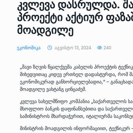
კვლევა დასრულდა. შა
ᲔᲙᲝᲜᲝᲛᲘᲙᲐ
10/05/2022
პროექტი აქტიურ ფაზა
საქართველოს რკინიგ
მოადგილე
გენერალურმა დირექტ
8
დერეფნის…
ᲔᲙᲝᲜᲝᲛᲘᲙᲐ
11/05/2022
Ეკონომიკა
Აგვისტო 13, 2024
240
თბილისის ზაქარია ფ
„შავი ზღვის წყალქვეშა კაბელის პროექტის ტექ
სახელობის ოპერისა დ
9
მიხედვითაც კიდევ ერთხელ დადასტურდა, რომ შა
ბალეტის…
ეკონომიკურად განხორციელებადია,“ – განაცხადა
ᲙᲣᲚᲢᲣᲠᲐ
13/05/2022
მოადგილე ვახტანგ ცინცაძემ.
კვლევა სახელმწიფო კომპანია „საქართველოს ს
თბილისის ზაქარია ფ
სახელობის ოპერისა დ
მსოფლიო ბანკის დაფინანსებითა და საქართველ
10
ბალეტის…
სამინისტროს მხარდაჭერით, იტალიურმა საკონსუ
ᲙᲣᲚᲢᲣᲠᲐ
13/05/2022
მინისტრის მოადგილის ინფორმაციით, ტექნიკურ 