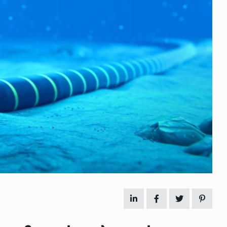
 გამართულ
ზურაბ აზარაშვილი:
ვით…
„სოციალურად დაუცველთა
11
დასაქმების პროგრამაში,…
ᲡᲐᲖᲝᲒᲐᲓᲝᲔᲑᲐ
13/05/2022
ქართველოს
ლი
აბაშის მუნიციპალიტეტი
12
ᲠᲔᲒᲘᲝᲜᲔᲑᲘ
13/05/2022