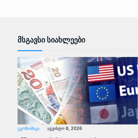
Მსგავსი Სიახლეები
ᲔᲙᲝᲜᲝᲛᲘᲙᲐ
აგვისტო 6, 2026