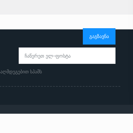
ᲒᲐᲒᲖᲐᲕᲜᲐ
ააღმდეგებით სპამს
ჩვენს შესახებ
რეკლამა საიტზე
კონტაქტი