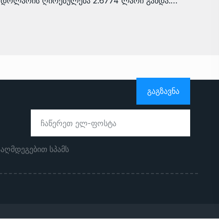
დოლარის ღირებულება 2.6774 ლარი გახდა.…
ᲒᲐᲒᲖᲐᲕᲜᲐ
ააღმდეგებით სპამს