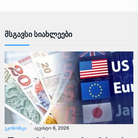
Მსგავსი Სიახლეები
ᲔᲙᲝᲜᲝᲛᲘᲙᲐ
აგვისტო 6, 2026