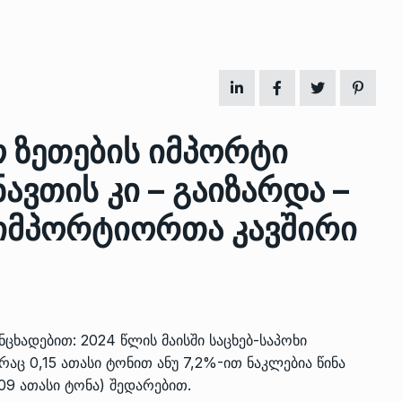
 ზეთების იმპორტი
ავთის კი – გაიზარდა –
იმპორტიორთა კავშირი
 გამართულ
ზურაბ აზარაშვილი:
ვით…
„სოციალურად დაუცველთა
11
დასაქმების პროგრამაში,…
ᲡᲐᲖᲝᲒᲐᲓᲝᲔᲑᲐ
13/05/2022
ხადებით: 2024 წლის მაისში საცხებ-საპოხი
ქართველოს
რაც 0,15 ათასი ტონით ანუ 7,2%-ით ნაკლებია წინა
ლი
აბაშის მუნიციპალიტეტი
09 ათასი ტონა) შედარებით.
12
ᲠᲔᲒᲘᲝᲜᲔᲑᲘ
13/05/2022