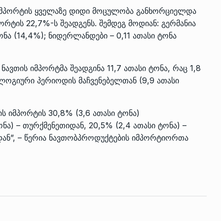
ს იმპორტის ყველაზე დიდი მოცულობა განხორციელდა
რტის 22,7%-ს შეადგენს. შემდეგ მოდიან: გერმანია
ტონა (14,4%); ნიდერლანდები – 0,11 ათასი ტონა
ზის
მარაგი დღეისათვის გვაქვს
13
ორმა შუა
საკმარისზე მეტი, თუმცა…
ᲔᲙᲝᲜᲝᲛᲘᲙᲐ
13/05/2022
ნავთის იმპორტმა შეადგინა 11,7 ათასი ტონა, რაც 1,8
ალოგიური პერიოდის მაჩვენებელთან (9,9 ათასი
პრემიერ-მინისტრი ირაკლი
ალიაშვილის
ღარიბაშვილი ოზურგეთის
14
ის იმპორტის 30,8% (3,6 ათასი ტონა)
ა
ტექნოპარკში სტარტაპერებს…
ა) – თურქმენეთიდან, 20,5% (2,4 ათასი ტონა) –
ᲒᲐᲜᲐᲗᲚᲔᲑᲐ
15/05/2022
თიდან”, – წერია ნავთობპროდუქტების იმპორტიორთა
პრემიერ-მინისტრმა ირაკლი
ალიაშვილის
ღარიბაშვილმა ახლად
15
ა
რეაბილიტირებული ოზურგეთი
ᲒᲐᲜᲐᲗᲚᲔᲑᲐ
15/05/2022