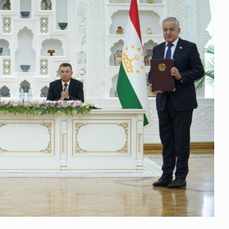
 გამართულ
ზურაბ აზარაშვილი:
ვით…
„სოციალურად დაუცველთა
11
დასაქმების პროგრამაში,…
ᲡᲐᲖᲝᲒᲐᲓᲝᲔᲑᲐ
13/05/2022
ქართველოს
ლი
აბაშის მუნიციპალიტეტი
12
ᲠᲔᲒᲘᲝᲜᲔᲑᲘ
13/05/2022