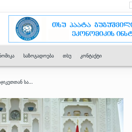
ნომიკა
Საზოგადოება
Თსუ
Კონტაქტი
/ მარიამ ქვრივიშვილმა ტაჯიკეთთან სამ მემორანდუმს მოაწერა ხელი – რას ითვალისინებს?