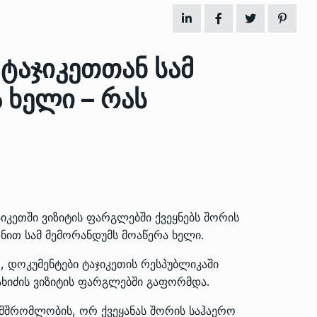
ზის
მარაგი დღეისათვის გვაქვს
 ტაჯიკეთთან სამ
13
ორმა შუა
საკმარისზე მეტი, თუმცა…
 ხელი – რას
ᲔᲙᲝᲜᲝᲛᲘᲙᲐ
13/05/2022
პრემიერ-მინისტრი ირაკლი
ალიაშვილის
ღარიბაშვილი ოზურგეთის
14
ა
ტექნოპარკში სტარტაპერებს…
ᲒᲐᲜᲐᲗᲚᲔᲑᲐ
15/05/2022
ჯიკეთში ვიზიტის ფარგლებში ქვეყნებს შორის
პრემიერ-მინისტრმა ირაკლი
ნით სამ მემორანდუმს მოაწერა ხელი.
ალიაშვილის
ღარიბაშვილმა ახლად
15
ა
რეაბილიტირებული ოზურგეთი
 დოკუმენტები ტაჯიკეთის რესპუბლიკაში
ᲒᲐᲜᲐᲗᲚᲔᲑᲐ
15/05/2022
ხიძის ვიზიტის ფარგლებში გაფორმდა.
მშრომლობის, ორ ქვეყანას შორის საჰაერო