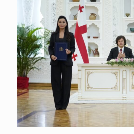
ოთარ შამუგია ბაქოში
6
მინისტერიალზე სიტყ
ᲔᲙᲝᲜᲝᲛᲘᲙᲐ
10/05/2022
გოგიტა თოდრაძე სა
სტატისტიკის ეროვნუ
7
სამსახურის…