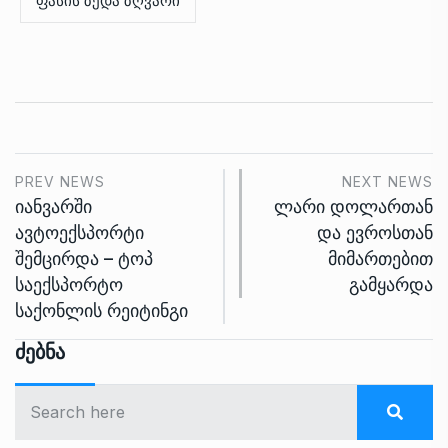
ფასის ზედა ზღვარი
PREV NEWS
NEXT NEWS
იანვარში
ლარი დოლართან
ავტოექსპორტი
და ევროსთან
შემცირდა – ტოპ
მიმართებით
საექსპორტო
გამყარდა
საქონლის რეიტინგი
Ძებნა