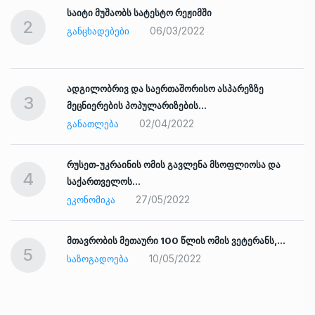
საიტი მუშაობს სატესტო რეჟიმში
2
06/03/2022
ᲒᲐᲜᲪᲮᲐᲓᲔᲑᲔᲑᲘ
ადგილობრივ და საერთაშორისო ასპარეზზე
3
მეცნიერების პოპულარიზების…
02/04/2022
ᲒᲐᲜᲐᲗᲚᲔᲑᲐ
რუსეთ-უკრაინის ომის გავლენა მსოფლიოსა და
4
საქართველოს…
27/05/2022
ᲔᲙᲝᲜᲝᲛᲘᲙᲐ
ად
მთავრობის მეთაური 100 წლის ომის ვეტერანს,…
5
10/05/2022
ᲡᲐᲖᲝᲒᲐᲓᲝᲔᲑᲐ