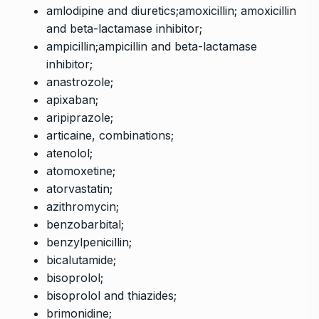
amlodipine and diuretics;amoxicillin; amoxicillin
and beta-lactamase inhibitor;
ampicillin;ampicillin and beta-lactamase
inhibitor;
anastrozole;
apixaban;
aripiprazole;
articaine, combinations;
atenolol;
atomoxetine;
atorvastatin;
azithromycin;
benzobarbital;
benzylpenicillin;
bicalutamide;
bisoprolol;
bisoprolol and thiazides;
brimonidine;