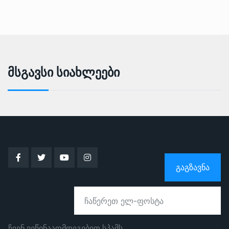
Მსგავსი Სიახლეები
ᲒᲐᲒᲖᲐᲕᲜᲐ
ჩვენ ვეწინააღმდეგებით სპამს