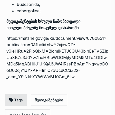
budesonide;
cabergoline;
მედიკამენტების სრული ჩამონათვალი
იხილეთ
ბმულზე მოცემულ დანართში.
https://matsne.gov.ge/ka/document/view/6780851?
publication=0&fbclid=IwY2xjawQD-
v9leHRuA2FlbQIxMABicmlkETJ0QU43bjhEeTVSZlp
UaXBZc3J0YwZhcHBfaWQQMjIyMDM5MTc4ODIw
MDg5MgABHiIJ1JKQA6JW4lRsePBbAmPNqywoD0
oD00cjY1JYxAPHlmlC7oUcdCC3Z22-
_aem_Y9iNkhYYWfWvBU0Gm_6ilw
Tags
მედიკამენტები