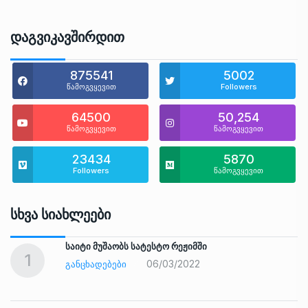
Დაგვიკავშირდით
875541
5002
წამოგვყევით
Followers
64500
50,254
წამოგვყევით
წამოგვყევით
23434
5870
Followers
წამოგვყევით
Სხვა Სიახლეები
საიტი მუშაობს სატესტო რეჟიმში
1
06/03/2022
ᲒᲐᲜᲪᲮᲐᲓᲔᲑᲔᲑᲘ