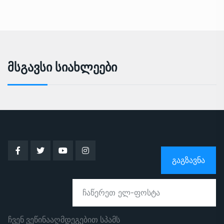
Მსგავსი Სიახლეები
ᲒᲐᲒᲖᲐᲕᲜᲐ
ჩვენ ვეწინააღმდეგებით სპამს