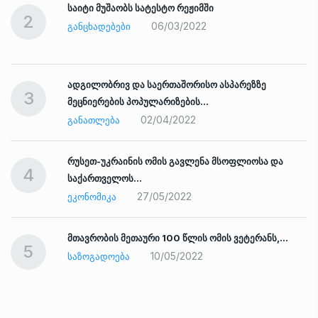
საიტი მუშაობს სატესტო რეჟიმში
2
06/03/2022
ᲒᲐᲜᲪᲮᲐᲓᲔᲑᲔᲑᲘ
ადგილობრივ და საერთაშორისო ასპარეზზე
3
მეცნიერების პოპულარიზების…
02/04/2022
ᲒᲐᲜᲐᲗᲚᲔᲑᲐ
რუსეთ-უკრაინის ომის გავლენა მსოფლიოსა და
4
საქართველოს…
27/05/2022
ᲔᲙᲝᲜᲝᲛᲘᲙᲐ
ად
მთავრობის მეთაური 100 წლის ომის ვეტერანს,…
5
10/05/2022
ᲡᲐᲖᲝᲒᲐᲓᲝᲔᲑᲐ