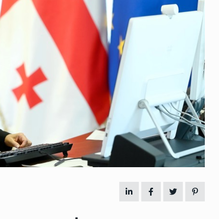
 გამართულ
ზურაბ აზარაშვილი:
ვით…
„სოციალურად დაუცველთა
11
დასაქმების პროგრამაში,…
ᲡᲐᲖᲝᲒᲐᲓᲝᲔᲑᲐ
13/05/2022
ქართველოს
ლი
აბაშის მუნიციპალიტეტი
12
ᲠᲔᲒᲘᲝᲜᲔᲑᲘ
13/05/2022