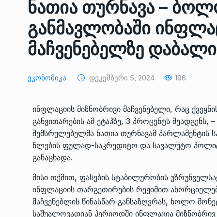
ნათია თურნავა – ბოლ
ᲔᲙᲝᲜᲝᲛᲘᲙᲐ
10/05/2022
განმავლობაში ინფლა
საქართველოს რკინიგ
მაჩვენებელზე დაბალი
გენერალურმა დირექტ
8
დერეფნის…
ᲔᲙᲝᲜᲝᲛᲘᲙᲐ
11/05/2022
Ეკონომიკა
Დეკემბერი 5, 2024
196
თბილისის ზაქარია ფ
ინფლაციის მიზნობრივი მაჩვენებელი, რაც ქვეყნ
სახელობის ოპერისა დ
9
განვითარების ამ ეტაპზე, 3 პროცენტს შეადგენს, –
ბალეტის…
შემსრულებელმა ნათია თურნავამ პარლამენტის სა
ᲙᲣᲚᲢᲣᲠᲐ
13/05/2022
წლების ფულად-საკრედიტო და სავალუტო პოლიტ
განაცხადა.
თბილისის ზაქარია ფ
სახელობის ოპერისა დ
მისი თქმით, ფასების სტაბილურობის უზრუნველ
10
ბალეტის…
ინფლაციის თარგეთირების რეჟიმით ახორციელებ
მაჩვენებლის წინასწარ განსაზღვრას, ხოლო მონ
ᲙᲣᲚᲢᲣᲠᲐ
13/05/2022
საშუალოვადიან პერიოდში ინფლაცია მიზნობრივ 