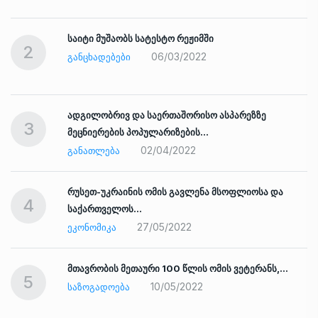
საიტი მუშაობს სატესტო რეჟიმში
2
06/03/2022
ᲒᲐᲜᲪᲮᲐᲓᲔᲑᲔᲑᲘ
ადგილობრივ და საერთაშორისო ასპარეზზე
3
მეცნიერების პოპულარიზების…
02/04/2022
ᲒᲐᲜᲐᲗᲚᲔᲑᲐ
რუსეთ-უკრაინის ომის გავლენა მსოფლიოსა და
4
საქართველოს…
27/05/2022
ᲔᲙᲝᲜᲝᲛᲘᲙᲐ
ად
მთავრობის მეთაური 100 წლის ომის ვეტერანს,…
5
10/05/2022
ᲡᲐᲖᲝᲒᲐᲓᲝᲔᲑᲐ