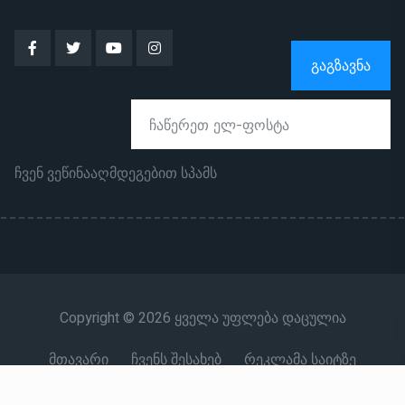
ᲒᲐᲒᲖᲐᲕᲜᲐ
ჩვენ ვეწინააღმდეგებით სპამს
Copyright © 2026 ყველა უფლება დაცულია
მთავარი
ჩვენს შესახებ
რეკლამა საიტზე
კონტაქტი