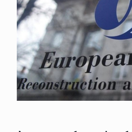
ოთარ შამუგია ბაქოში
6
მინისტერიალზე სიტყ
ᲔᲙᲝᲜᲝᲛᲘᲙᲐ
10/05/2022
გოგიტა თოდრაძე სა
სტატისტიკის ეროვნუ
7
სამსახურის…