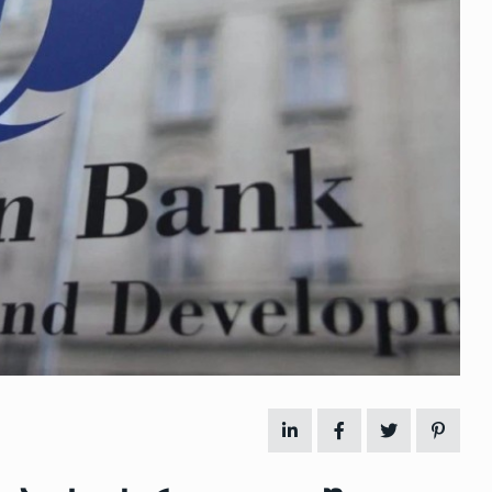
 გამართულ
ზურაბ აზარაშვილი:
ვით…
„სოციალურად დაუცველთა
11
დასაქმების პროგრამაში,…
ᲡᲐᲖᲝᲒᲐᲓᲝᲔᲑᲐ
13/05/2022
ქართველოს
ლი
აბაშის მუნიციპალიტეტი
12
ᲠᲔᲒᲘᲝᲜᲔᲑᲘ
13/05/2022