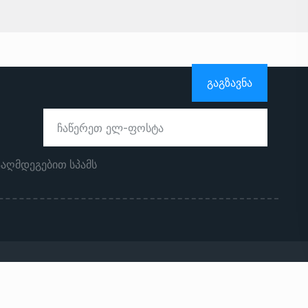
ᲒᲐᲒᲖᲐᲕᲜᲐ
ააღმდეგებით სპამს
ჩვენს შესახებ
რეკლამა საიტზე
კონტაქტი