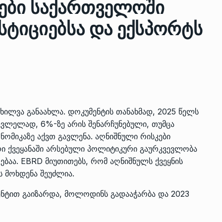
ები საქართველოში
სტიციებსა და ექსპორტს
ზის
მარაგი დღეისათვის გვაქვს
13
ორმა შუა
საკმარისზე მეტი, თუმცა…
ᲔᲙᲝᲜᲝᲛᲘᲙᲐ
13/05/2022
პრემიერ-მინისტრი ირაკლი
ალიაშვილის
ღარიბაშვილი ოზურგეთის
14
ოხილვა განაახლა. დოკუმენტის თანახმად, 2025 წელს
ა
ტექნოპარკში სტარტაპერებს…
ვლელად, 6%-ზე არის შენარჩუნებული, თუმცა
ᲒᲐᲜᲐᲗᲚᲔᲑᲐ
15/05/2022
ონომიკაზე აქვთ გავლენა. აღნიშნული რისკები
ი ქვეყანაში არსებული პოლიტიკური გაურკვევლობა
პრემიერ-მინისტრმა ირაკლი
ებაა. EBRD მიუთითებს, რომ აღნიშნულს ქვეყნის
ალიაშვილის
ღარიბაშვილმა ახლად
15
ს მოხდენა შეუძლია.
ა
რეაბილიტირებული ოზურგეთი
ენტით გაიზარდა, მოლოდინს გადააჭარბა და 2023
ᲒᲐᲜᲐᲗᲚᲔᲑᲐ
15/05/2022