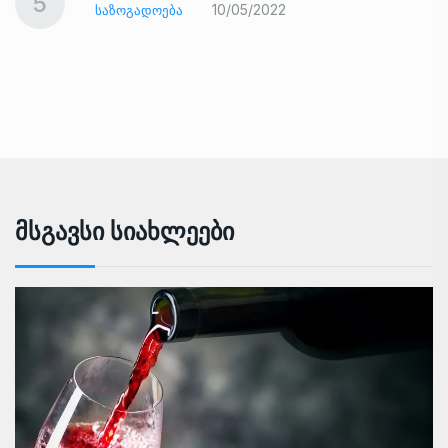
5
10/05/2022
ᲡᲐᲖᲝᲒᲐᲓᲝᲔᲑᲐ
Მსგავსი Სიახლეები