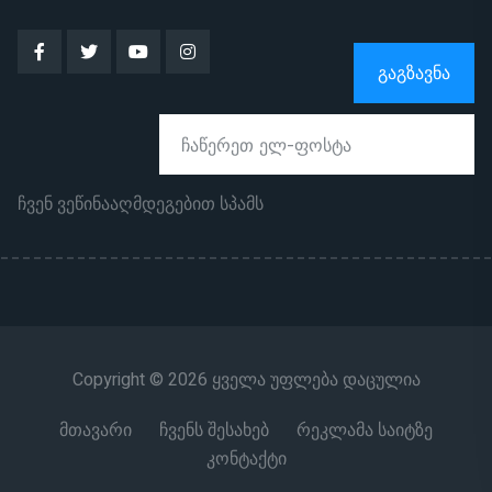
ᲒᲐᲒᲖᲐᲕᲜᲐ
ჩვენ ვეწინააღმდეგებით სპამს
Copyright © 2026 ყველა უფლება დაცულია
მთავარი
ჩვენს შესახებ
რეკლამა საიტზე
კონტაქტი