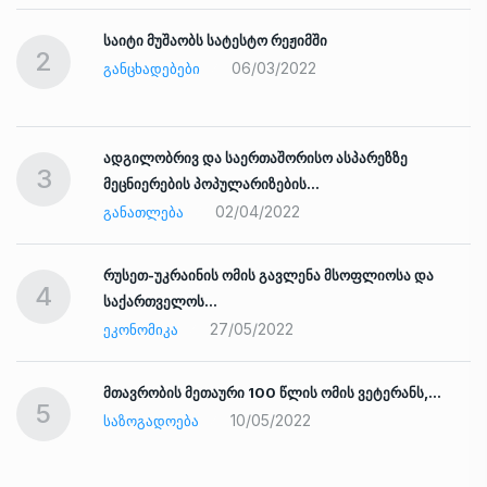
საიტი მუშაობს სატესტო რეჟიმში
2
06/03/2022
ᲒᲐᲜᲪᲮᲐᲓᲔᲑᲔᲑᲘ
ადგილობრივ და საერთაშორისო ასპარეზზე
3
მეცნიერების პოპულარიზების…
02/04/2022
ᲒᲐᲜᲐᲗᲚᲔᲑᲐ
რუსეთ-უკრაინის ომის გავლენა მსოფლიოსა და
4
საქართველოს…
27/05/2022
ᲔᲙᲝᲜᲝᲛᲘᲙᲐ
ად
მთავრობის მეთაური 100 წლის ომის ვეტერანს,…
5
10/05/2022
ᲡᲐᲖᲝᲒᲐᲓᲝᲔᲑᲐ