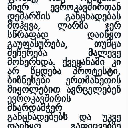
მიერ ევროკავშირთან
დემარშის განცხადებას
მოჰყვა, ლარმა ჯერ
სწრაფად დაიწყო
გაუფასურება, თუმცა
შეჩერება მალევე
მოხერხდა. ქვეყანაში კი
არ წყდება პროტესტი,
ბიზნესები ერთმანეთის
მიყოლებით ავრცელებენ
ევროკავშირის
მხარდამჭერ
განცხადებებს და უკვე
დაიწყო გაფიცვებზე