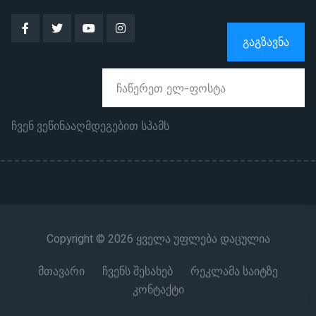
ᲒᲐᲒᲖᲐᲕᲜᲐ
ჩვენ ვეწინააღმდეგებით სპამს
Copyright © 2026 ყველა უფლება დაცულია
მთავარი
ჩვენს შესახებ
რეკლამა საიტზე
კონტაქტი