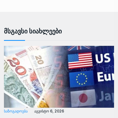
Მსგავსი Სიახლეები
ᲡᲐᲖᲝᲒᲐᲓᲝᲔᲑᲐ
აგვისტო 6, 2026