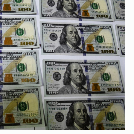
 გამართულ
ზურაბ აზარაშვილი:
ვით…
„სოციალურად დაუცველთა
11
დასაქმების პროგრამაში,…
ᲡᲐᲖᲝᲒᲐᲓᲝᲔᲑᲐ
13/05/2022
ქართველოს
ლი
აბაშის მუნიციპალიტეტი
12
ᲠᲔᲒᲘᲝᲜᲔᲑᲘ
13/05/2022