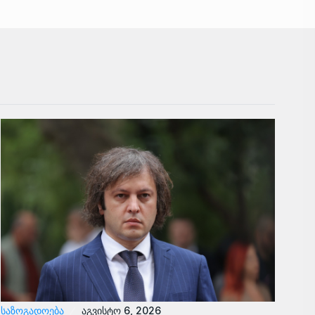
ᲡᲐᲖᲝᲒᲐᲓᲝᲔᲑᲐ
აგვისტო 6, 2026