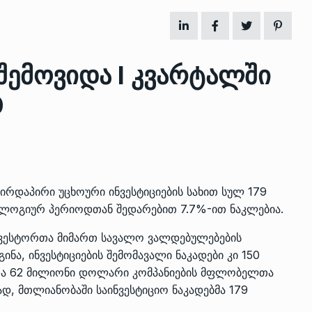
ზის
მარაგი დღეისათვის გვაქვს
შემოვიდა I კვარტალში
13
ორმა შუა
საკმარისზე მეტი, თუმცა…
ᲔᲙᲝᲜᲝᲛᲘᲙᲐ
13/05/2022
0
პრემიერ-მინისტრი ირაკლი
ალიაშვილის
ღარიბაშვილი ოზურგეთის
14
ა
ტექნოპარკში სტარტაპერებს…
ᲒᲐᲜᲐᲗᲚᲔᲑᲐ
15/05/2022
რდაპირი უცხოური ინვესტიციების სახით სულ 179
ალოგიურ პერიოდთან შედარებით 7.7%-ით ნაკლებია.
პრემიერ-მინისტრმა ირაკლი
 ინვესტორთა მიმართ სავალო ვალდებულებების
ალიაშვილის
ღარიბაშვილმა ახლად
15
ა
რეაბილიტირებული ოზურგეთი
ნა, ინვესტიციების შემომავალი ნაკადები კი 150
 და 62 მილიონი დოლარი კომპანიების მფლობელთა
ᲒᲐᲜᲐᲗᲚᲔᲑᲐ
15/05/2022
სად, მთლიანობაში საინვესტიციო ნაკადებმა 179