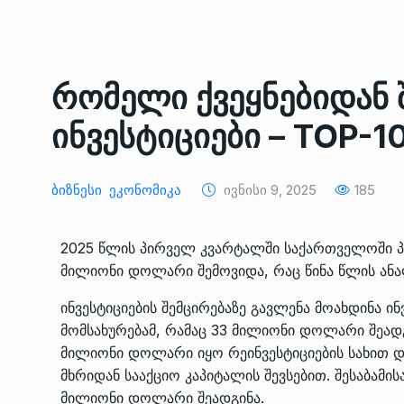
ᲔᲙᲝᲜᲝᲛᲘᲙᲐ
10/05/2022
საქართველოს რკინიგ
რომელი ქვეყნებიდან 
გენერალურმა დირექტ
8
დერეფნის…
ინვესტიციები – TOP-1
ᲔᲙᲝᲜᲝᲛᲘᲙᲐ
11/05/2022
თბილისის ზაქარია ფ
Ბიზნესი
Ეკონომიკა
Ივნისი 9, 2025
185
სახელობის ოპერისა დ
9
ბალეტის…
2025 წლის პირველ კვარტალში საქართველოში პი
ᲙᲣᲚᲢᲣᲠᲐ
13/05/2022
მილიონი დოლარი შემოვიდა, რაც წინა წლის ან
ინვესტიციების შემცირებაზე გავლენა მოახდინა
თბილისის ზაქარია ფ
სახელობის ოპერისა დ
მომსახურებამ, რამაც 33 მილიონი დოლარი შეადგი
10
ბალეტის…
მილიონი დოლარი იყო რეინვესტიციების სახით
მხრიდან სააქციო კაპიტალის შევსებით. შესაბამი
ᲙᲣᲚᲢᲣᲠᲐ
13/05/2022
მილიონი დოლარი შეადგინა.