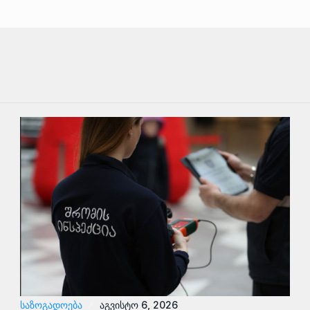
ᲡᲐᲖᲝᲒᲐᲓᲝᲔᲑᲐ
აგვისტო 6, 2026