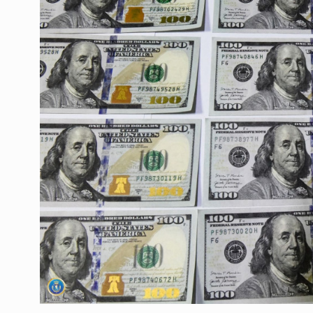
ოთარ შამუგია ბაქოში
6
მინისტერიალზე სიტყ
ᲔᲙᲝᲜᲝᲛᲘᲙᲐ
10/05/2022
გოგიტა თოდრაძე სა
სტატისტიკის ეროვნუ
7
სამსახურის…