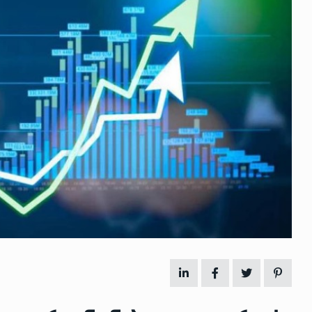
 გამართულ
ზურაბ აზარაშვილი:
ვით…
„სოციალურად დაუცველთა
11
დასაქმების პროგრამაში,…
ᲡᲐᲖᲝᲒᲐᲓᲝᲔᲑᲐ
13/05/2022
ქართველოს
ლი
აბაშის მუნიციპალიტეტი
12
ᲠᲔᲒᲘᲝᲜᲔᲑᲘ
13/05/2022