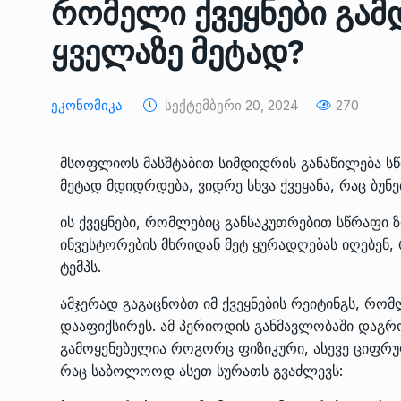
რომელი ქვეყნები გა
ᲔᲙᲝᲜᲝᲛᲘᲙᲐ
10/05/2022
ყველაზე მეტად?
საქართველოს რკინიგ
გენერალურმა დირექტ
8
Ეკონომიკა
Სექტემბერი 20, 2024
270
დერეფნის…
ᲔᲙᲝᲜᲝᲛᲘᲙᲐ
11/05/2022
მსოფლიოს მასშტაბით სიმდიდრის განაწილება სწ
მეტად მდიდრდება, ვიდრე სხვა ქვეყანა, რაც ბუნ
თბილისის ზაქარია ფ
სახელობის ოპერისა დ
9
ის ქვეყნები, რომლებიც განსაკუთრებით სწრაფი 
ბალეტის…
ინვესტორების მხრიდან მეტ ყურადღებას იღებენ,
ᲙᲣᲚᲢᲣᲠᲐ
13/05/2022
ტემპს.
ამჯერად გაგაცნობთ იმ ქვეყნების რეიტინგს, რო
თბილისის ზაქარია ფ
დააფიქსირეს. ამ პერიოდის განმავლობაში დაგრო
სახელობის ოპერისა დ
10
ბალეტის…
გამოყენებულია როგორც ფიზიკური, ასევე ციფრუ
რაც საბოლოოდ ასეთ სურათს გვაძლევს:
ᲙᲣᲚᲢᲣᲠᲐ
13/05/2022