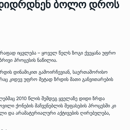
მდიდრდნენ ბოლო დროს
ზის
მარაგი დღეისათვის გვაქვს
13
ორმა შუა
საკმარისზე მეტი, თუმცა…
ᲔᲙᲝᲜᲝᲛᲘᲙᲐ
13/05/2022
რაფად იცვლება – ყოველ წელს ზოგი ქვეყანა უფრო
პრემიერ-მინისტრი ირაკლი
ებრივი პროცესის ნაწილია.
ალიაშვილის
ღარიბაშვილი ოზურგეთის
14
ა
ტექნოპარკში სტარტაპერებს…
ზრდის დინამიკით გამოირჩევიან, საერთაშორისო
ᲒᲐᲜᲐᲗᲚᲔᲑᲐ
15/05/2022
 რაც კიდევ უფრო მეტად ზრდის მათი განვითარების
პრემიერ-მინისტრმა ირაკლი
მლებმაც 2010 წლის შემდეგ ყველაზე დიდი ზრდა
ალიაშვილის
ღარიბაშვილმა ახლად
15
ვილი ქონების მაჩვენებლის შეფასების პროცესში კი
ა
რეაბილიტირებული ოზურგეთი
ლი და არამატერიალური აქტივების ღირებულება,
ᲒᲐᲜᲐᲗᲚᲔᲑᲐ
15/05/2022