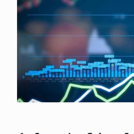
ოთარ შამუგია ბაქოში
6
მინისტერიალზე სიტყ
ᲔᲙᲝᲜᲝᲛᲘᲙᲐ
10/05/2022
გოგიტა თოდრაძე სა
სტატისტიკის ეროვნუ
7
სამსახურის…