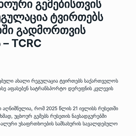
ხოური გემებისთვის
ეგულაცია ტვირთებს
ზის
მარაგი დღეისათვის გვაქვს
ში გადმორთვის
13
ორმა შუა
საკმარისზე მეტი, თუმცა…
 – TCRC
ᲔᲙᲝᲜᲝᲛᲘᲙᲐ
13/05/2022
პრემიერ-მინისტრი ირაკლი
ალიაშვილის
ღარიბაშვილი ოზურგეთის
14
ა
ტექნოპარკში სტარტაპერებს…
ᲒᲐᲜᲐᲗᲚᲔᲑᲐ
15/05/2022
სებული ახალი რეგულაცია ტვირთებს საქართველოს
ასე აფასებენ სატრანსპორტო დერეფნის კვლევის
პრემიერ-მინისტრმა ირაკლი
ალიაშვილის
ღარიბაშვილმა ახლად
15
 აღნიშნულია, რომ 2025 წლის 21 ივლისს რუსეთში
ა
რეაბილიტირებული ოზურგეთი
მად, უცხოურ გემებს რუსეთის ნავსადგურებში
ᲒᲐᲜᲐᲗᲚᲔᲑᲐ
15/05/2022
რალური უსაფრთხოების სამსახურის სავალდებულო