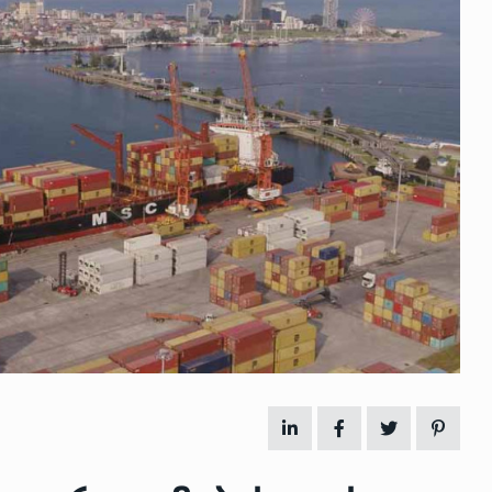
 გამართულ
ზურაბ აზარაშვილი:
ვით…
„სოციალურად დაუცველთა
11
დასაქმების პროგრამაში,…
ᲡᲐᲖᲝᲒᲐᲓᲝᲔᲑᲐ
13/05/2022
ქართველოს
ლი
აბაშის მუნიციპალიტეტი
12
ᲠᲔᲒᲘᲝᲜᲔᲑᲘ
13/05/2022