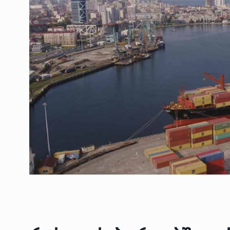
ოთარ შამუგია ბაქოში
6
მინისტერიალზე სიტყ
ᲔᲙᲝᲜᲝᲛᲘᲙᲐ
10/05/2022
გოგიტა თოდრაძე სა
სტატისტიკის ეროვნუ
7
სამსახურის…