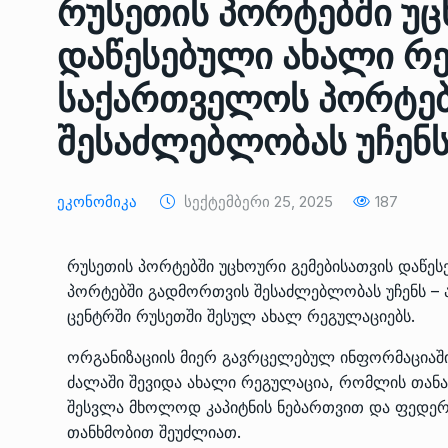
რუსეთის პორტებში უც
ᲔᲙᲝᲜᲝᲛᲘᲙᲐ
10/05/2022
დაწესებული ახალი რ
საქართველოს რკინიგ
საქართველოს პორტებ
გენერალურმა დირექტ
8
დერეფნის…
შესაძლებლობას უჩენს
ᲔᲙᲝᲜᲝᲛᲘᲙᲐ
11/05/2022
Ეკონომიკა
Სექტემბერი 25, 2025
187
თბილისის ზაქარია ფ
სახელობის ოპერისა დ
9
ბალეტის…
რუსეთის პორტებში უცხოური გემებისათვის დაწე
ᲙᲣᲚᲢᲣᲠᲐ
13/05/2022
პორტებში გადმორთვის შესაძლებლობას უჩენს – 
ცენტრში რუსეთში შესულ ახალ რეგულაციებს.
თბილისის ზაქარია ფ
ორგანიზაციის მიერ გავრცელებულ ინფორმაციაში
სახელობის ოპერისა დ
10
ძალაში შევიდა ახალი რეგულაცია, რომლის თანახ
ბალეტის…
შესვლა მხოლოდ კაპიტნის ნებართვით და ფედე
ᲙᲣᲚᲢᲣᲠᲐ
13/05/2022
თანხმობით შეუძლიათ.