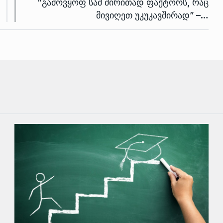
“გამოვყოფ სამ ძირითად ფაქტორს, რაც
მივიღეთ უკუკავშირად” –…