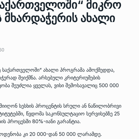
საქართველოში“ მიკრო
ს მხარდაჭერის ახალი
ზის
მარაგი დღეისათვის გვაქვს
13
ორმა შუა
საკმარისზე მეტი, თუმცა…
ᲔᲙᲝᲜᲝᲛᲘᲙᲐ
13/05/2022
60
პრემიერ-მინისტრი ირაკლი
ალიაშვილის
ღარიბაშვილი ოზურგეთის
14
ოე საქართველოში“ ახალი პროგრამა ამოქმედდა,
ა
ტექნოპარკში სტარტაპერებს…
ჭერად შეიქმნა. არსებული კრიტერიუმების
ᲒᲐᲜᲐᲗᲚᲔᲑᲐ
15/05/2022
ობა შეუძლია ყველას, ვისი შემოსავალიც 500 000
პრემიერ-მინისტრმა ირაკლი
მიიღონ სესხის პროცენტის სრული ან ნაწილობრივი
ალიაშვილის
ღარიბაშვილმა ახლად
15
ა
რეაბილიტირებული ოზურგეთი
ტიტუტებში, წვდომა საკონსულტაციო სერვისებზე 25
ის პროცესში 80%-იანი გარანტია.
ᲒᲐᲜᲐᲗᲚᲔᲑᲐ
15/05/2022
 ოდენობა კი 20 000-დან 50 000 ლარამდე.