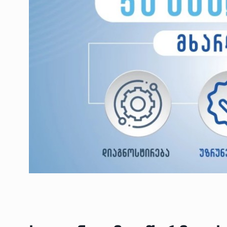
ოთარ შამუგია ბაქოში
6
მინისტერიალზე სიტყ
ᲔᲙᲝᲜᲝᲛᲘᲙᲐ
10/05/2022
გოგიტა თოდრაძე სა
სტატისტიკის ეროვნუ
7
სამსახურის…