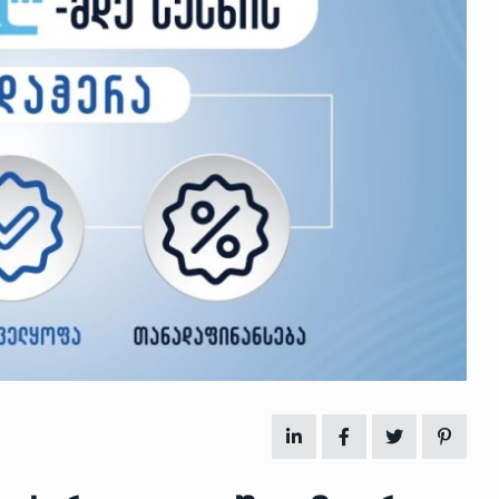
 გამართულ
ზურაბ აზარაშვილი:
ვით…
„სოციალურად დაუცველთა
11
დასაქმების პროგრამაში,…
ᲡᲐᲖᲝᲒᲐᲓᲝᲔᲑᲐ
13/05/2022
ქართველოს
ლი
აბაშის მუნიციპალიტეტი
12
ᲠᲔᲒᲘᲝᲜᲔᲑᲘ
13/05/2022