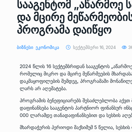
სააგენტომ „აწარმოე 
ᲔᲙᲝᲜᲝᲛᲘᲙᲐ
10/05/2022
და მცირე მეწარმეობი
საქართველოს რკინიგ
პროგრამა დაიწყო
გენერალურმა დირექტ
8
დერეფნის…
ᲔᲙᲝᲜᲝᲛᲘᲙᲐ
11/05/2022
Ბიზნესი
Ეკონომიკა
Სექტემბერი 16, 2024
3
თბილისის ზაქარია ფ
2024 წლის 16 სექტემბრიდან სააგენტოს „აწარმ
სახელობის ოპერისა დ
9
რომელიც მიკრო და მცირე მეწარმეების მხარდასა
ბალეტის…
დაკმაყოფილების შემდეგ, პროგრამაში მონაწილე
ᲙᲣᲚᲢᲣᲠᲐ
13/05/2022
ლარს არ აღემატება.
პროგრამის ბენეფიციარებს შესაძლებლობა აქვთ 
თბილისის ზაქარია ფ
სახელობის ოპერისა დ
დაფინანსება სააგენტოს პარტნიორ ფინანსურ ინს
10
ბალეტის…
000 ლარამდე თანადაფინანსებით და სესხის აღებ
ᲙᲣᲚᲢᲣᲠᲐ
13/05/2022
მხარდაჭერის პერიოდი მაქსიმუმ 5 წელია, სესხის