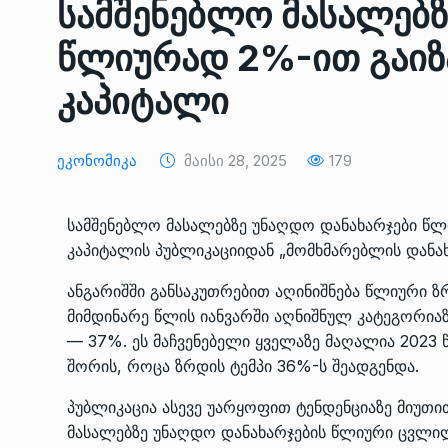
სამშენებლო მასალებზ
ᲔᲙᲝᲜᲝᲛᲘᲙᲐ
10/05/2022
წლიურად 2%-ით გაიზ
საქართველოს რკინიგ
კაპიტალი
გენერალურმა დირექტ
8
დერეფნის…
ᲔᲙᲝᲜᲝᲛᲘᲙᲐ
11/05/2022
Ეკონომიკა
Მაისი 28, 2025
179
თბილისის ზაქარია ფ
სამშენებლო მასალებზე უნაღდო დანახარჯები წლი
სახელობის ოპერისა დ
9
კაპიტალის პუბლიკაციიდან „მომხმარებლის დანა
ბალეტის…
ᲙᲣᲚᲢᲣᲠᲐ
13/05/2022
ანგარიშში განსაკუთრებით აღინიშნება წლიური 
მიმდინარე წლის იანვარში აღნიშნულ კატეგორია
— 37%. ეს მაჩვენებელი ყველაზე მაღალია 2023
თბილისის ზაქარია ფ
სახელობის ოპერისა დ
შორის, როცა ზრდის ტემპი 36%-ს შეადგენდა.
10
ბალეტის…
პუბლიკაცია ასევე უარყოფით ტენდენციაზე მიუთი
ᲙᲣᲚᲢᲣᲠᲐ
13/05/2022
მასალებზე უნაღდო დანახარჯების წლიური ცვლილ