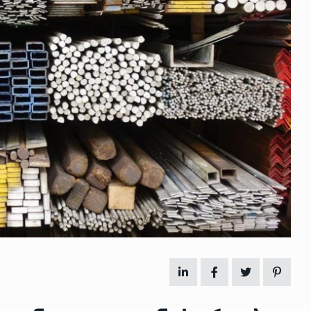
 გამართულ
ზურაბ აზარაშვილი:
ვით…
„სოციალურად დაუცველთა
11
დასაქმების პროგრამაში,…
ᲡᲐᲖᲝᲒᲐᲓᲝᲔᲑᲐ
13/05/2022
ქართველოს
ლი
აბაშის მუნიციპალიტეტი
12
ᲠᲔᲒᲘᲝᲜᲔᲑᲘ
13/05/2022