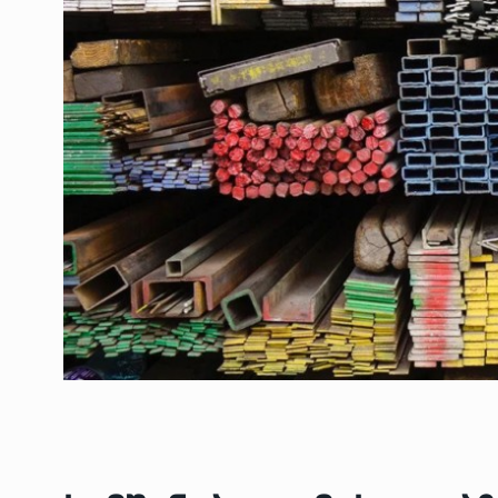
ოთარ შამუგია ბაქოში
6
მინისტერიალზე სიტყ
ᲔᲙᲝᲜᲝᲛᲘᲙᲐ
10/05/2022
გოგიტა თოდრაძე სა
სტატისტიკის ეროვნუ
7
სამსახურის…