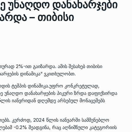
ე უნაღდო დანახარჯები
არდა – თიბისი
ზის
მარაგი დღეისათვის გვაქვს
13
ორმა შუა
საკმარისზე მეტი, თუმცა…
ᲔᲙᲝᲜᲝᲛᲘᲙᲐ
13/05/2022
პრემიერ-მინისტრი ირაკლი
ალიაშვილის
ღარიბაშვილი ოზურგეთის
14
ურად 2%-ით გაიზარდა. ამის შესახებ თიბისი
ა
ტექნოპარკში სტარტაპერებს…
ხარჯების დინამიკა“ ვკითხულობთ.
ᲒᲐᲜᲐᲗᲚᲔᲑᲐ
15/05/2022
ზრდის ტემპის დინამიკა.უფრო კონკრეტულად,
ზე უნაღდო დანახარჯების პიკური ზრდა დაფიქსირდა
პრემიერ-მინისტრმა ირაკლი
 წლის იანვრიდან დღემდე არსებულ მონაცემებს
ალიაშვილის
ღარიბაშვილმა ახლად
15
ა
რეაბილიტირებული ოზურგეთი
ᲒᲐᲜᲐᲗᲚᲔᲑᲐ
15/05/2022
თებს. კერძოდ, 2024 წლის იანვარში სამშენებლო
ებამ -0.2% შეადგინა, რაც აღნიშნული კატეგორიის