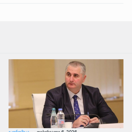
ᲔᲙᲝᲜᲝᲛᲘᲙᲐ
თებერვალი 6, 2026