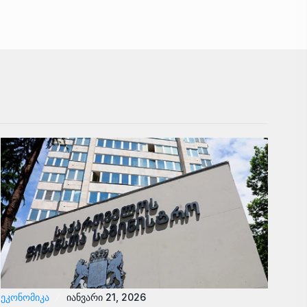
ᲔᲙᲝᲜᲝᲛᲘᲙᲐ
იანვარი 21, 2026