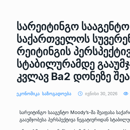
ᲔᲙᲝᲜᲝᲛᲘᲙᲐ
10/05/2022
სარეიტინგო სააგენტო
საქართველოს რკინიგ
გენერალურმა დირექტ
8
საქართველოს სუვერე
დერეფნის…
ᲔᲙᲝᲜᲝᲛᲘᲙᲐ
11/05/2022
რეიტინგის პერსპექტი
სტაბილურამდე გააუმჯ
თბილისის ზაქარია ფ
სახელობის ოპერისა დ
9
კვლავ Ba2 დონეზე შე
ბალეტის…
ᲙᲣᲚᲢᲣᲠᲐ
13/05/2022
Ეკონომიკა
Საზოგადოება
Ივნისი 30, 2026
თბილისის ზაქარია ფ
სახელობის ოპერისა დ
10
სარეიტინგო სააგენტო Moody’s-მა შეაფასა საქ
ბალეტის…
გააუმჯობესა პერსპექტივა ნეგატიურიდან სტაბილ
ᲙᲣᲚᲢᲣᲠᲐ
13/05/2022