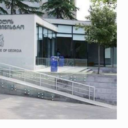
 გამართულ
ზურაბ აზარაშვილი:
ვით…
„სოციალურად დაუცველთა
11
დასაქმების პროგრამაში,…
ᲡᲐᲖᲝᲒᲐᲓᲝᲔᲑᲐ
13/05/2022
ქართველოს
ლი
აბაშის მუნიციპალიტეტი
12
ᲠᲔᲒᲘᲝᲜᲔᲑᲘ
13/05/2022