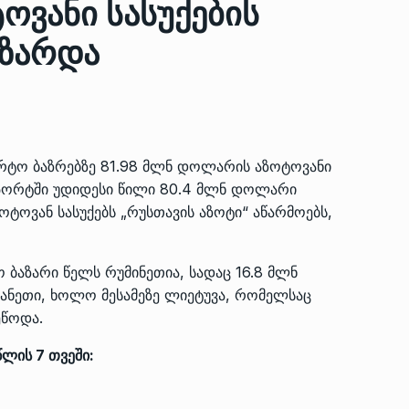
ვანი სასუქების
იზარდა
ზის
მარაგი დღეისათვის გვაქვს
13
ორმა შუა
საკმარისზე მეტი, თუმცა…
ᲔᲙᲝᲜᲝᲛᲘᲙᲐ
13/05/2022
პორტო ბაზრებზე 81.98 მლნ დოლარის აზოტოვანი
პრემიერ-მინისტრი ირაკლი
ექსპორტში უდიდესი წილი 80.4 მლნ დოლარი
ალიაშვილის
ღარიბაშვილი ოზურგეთის
14
ტოვან სასუქებს „რუსთავის აზოტი“ აწარმოებს,
ა
ტექნოპარკში სტარტაპერებს…
ᲒᲐᲜᲐᲗᲚᲔᲑᲐ
15/05/2022
ბაზარი წელს რუმინეთია, სადაც 16.8 მლნ
პრემიერ-მინისტრმა ირაკლი
პანეთი, ხოლო მესამეზე ლიეტუვა, რომელსაც
ალიაშვილის
ღარიბაშვილმა ახლად
15
ეწოდა.
ა
რეაბილიტირებული ოზურგეთი
წლის 7 თვეში:
ᲒᲐᲜᲐᲗᲚᲔᲑᲐ
15/05/2022