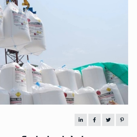
 გამართულ
ზურაბ აზარაშვილი:
ვით…
„სოციალურად დაუცველთა
11
დასაქმების პროგრამაში,…
ᲡᲐᲖᲝᲒᲐᲓᲝᲔᲑᲐ
13/05/2022
ქართველოს
ლი
აბაშის მუნიციპალიტეტი
12
ᲠᲔᲒᲘᲝᲜᲔᲑᲘ
13/05/2022