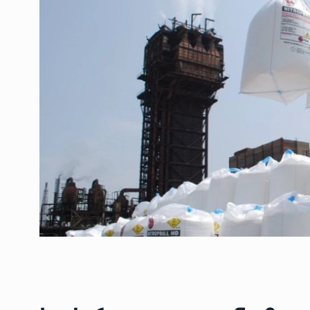
ოთარ შამუგია ბაქოში
6
მინისტერიალზე სიტყ
ᲔᲙᲝᲜᲝᲛᲘᲙᲐ
10/05/2022
გოგიტა თოდრაძე სა
სტატისტიკის ეროვნუ
7
სამსახურის…