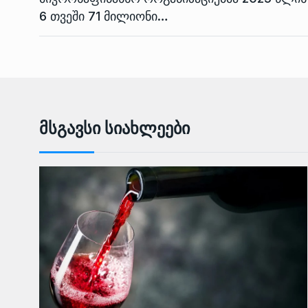
6 თვეში 71 მილიონი…
Მსგავსი Სიახლეები