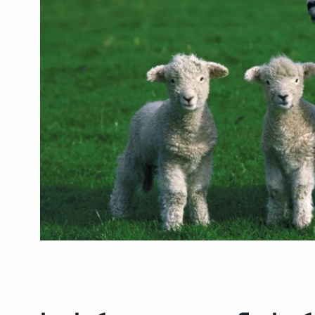
ოთარ შამუგია ბაქოში
6
მინისტერიალზე სიტყ
ᲔᲙᲝᲜᲝᲛᲘᲙᲐ
10/05/2022
გოგიტა თოდრაძე სა
სტატისტიკის ეროვნუ
7
სამსახურის…