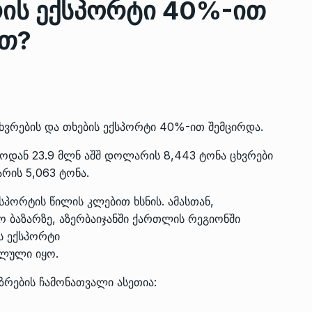
ის ექსპორტი 40%-ით
ით?
ზის
მარაგი დღეისათვის გვაქვს
13
ორმა შუა
საკმარისზე მეტი, თუმცა…
ᲔᲙᲝᲜᲝᲛᲘᲙᲐ
13/05/2022
ვრების და თხების ექსპორტი 40%-ით შემცირდა.
პრემიერ-მინისტრი ირაკლი
ალიაშვილის
ღარიბაშვილი ოზურგეთის
14
ოდან 23.9 მლნ აშშ დოლარის 8,443 ტონა ცხვრები
ა
ტექნოპარკში სტარტაპერებს…
არის 5,063 ტონა.
ᲒᲐᲜᲐᲗᲚᲔᲑᲐ
15/05/2022
ექსპორტის წილის კლებით
ხსნის.
ამასთან,
 ბაზარზე, აზერბაიჯანში ქართლის რეგიონში
პრემიერ-მინისტრმა ირაკლი
ს ექსპორტი
ალიაშვილის
ღარიბაშვილმა ახლად
15
ლული იყო.
ა
რეაბილიტირებული ოზურგეთი
ᲒᲐᲜᲐᲗᲚᲔᲑᲐ
15/05/2022
ზრების ჩამონათვალი ასეთია: