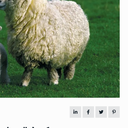
 გამართულ
ზურაბ აზარაშვილი:
ვით…
„სოციალურად დაუცველთა
11
დასაქმების პროგრამაში,…
ᲡᲐᲖᲝᲒᲐᲓᲝᲔᲑᲐ
13/05/2022
ქართველოს
ლი
აბაშის მუნიციპალიტეტი
12
ᲠᲔᲒᲘᲝᲜᲔᲑᲘ
13/05/2022