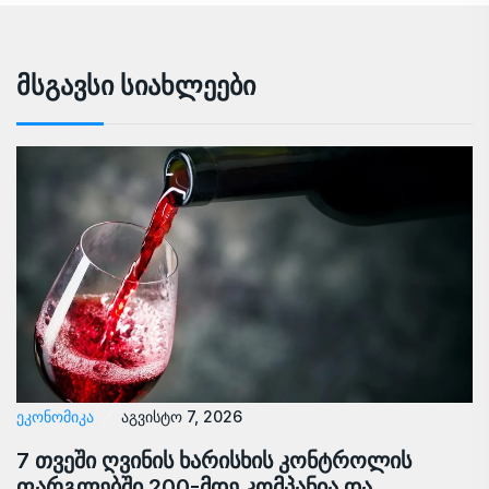
Მსგავსი Სიახლეები
ᲔᲙᲝᲜᲝᲛᲘᲙᲐ
აგვისტო 7, 2026
7 თვეში ღვინის ხარისხის კონტროლის
ფარგლებში 200-მდე კომპანია და…